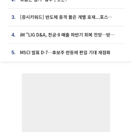
[증시키워드] 반도체 충격 뚫은 개별 호재...포스코퓨처엠·에코프로·한화솔루션 '눈길'
3.
iM "LIG D&A, 천궁-II 매출 하반기 회복 전망…방산 톱픽 유지"
4.
MSCI 발표 D-7…후보주 반등에 편입 기대 재점화
5.