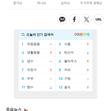
좋아요
화나요
슬퍼요
추가취재 원해요
주요뉴스