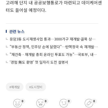
고려해 단지 내 공공보행통로가 마련되고 데이케어센
터도 들어설 예정이다.
관련 뉴스
응암3동 도시재생사업 통과…3000가구 재개발·골목 상권 활성화
"부동산 정책, 민주당 손에 달렸다"…탄핵정국 속 재개발ㆍ재건축은?
"재건축ㆍ재개발 총회 온라인 투표도 가능"…국토부, 내년 달라지는 정비사업 정책 설명회
‘경험 無도 환영’ 첫 일자리 도전 설명서
#재개발
#도시정비
0
0
0
0