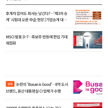
후계자 없어도 회사는 남긴다?…‘제3자 승
계’ 시험대 오른 中企 현장 [기업승계 대전
환]
MSCI 발표 D-7…후보주 반등에 편입 기대
재점화
논란의 'Busan is Good'…8억 도시
단독
브랜드, 용산 대통령실 CI 업체가 수행
2000억 수혈받은 홈플러스 ‘오늘 가오