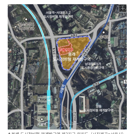
▲봉래 도시정비형 재개발구역 제2지구 위치도. (사진제공=서울시)