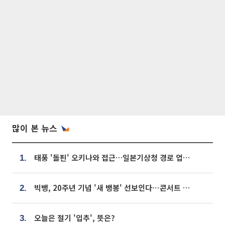
많이 본 뉴스
태풍 '돌핀' 오키나와 접근…일본기상청 경로 업데이트
1.
빅뱅, 20주년 기념 '새 뱅봉' 선보인다⋯콘서트 앞두고 팝업 개최
2.
오늘은 절기 '입추', 뜻은?
3.