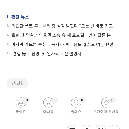
관련 뉴스
최민환 폭로 후…율희 첫 심경 밝혔다 "모든 걸 바로 잡고자 한 일"
율희, 최민환과 양육권 소송 속 새 프로필…연예 활동 본격 시작하나
마지막 카드는 녹취록 공개?…박지윤도 율희도 여론 반전
‘경험 無도 환영’ 첫 일자리 도전 설명서
#최민환
0
0
0
0
좋아요
화나요
슬퍼요
추가취재 원해요