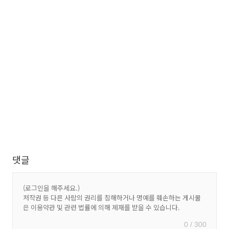
댓글
0 / 300