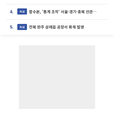
합수본, '통계 조작' 서울·경기·충북 선관위 등 추가 압수수색
속보
4.
전북 완주 삼례읍 공장서 화재 발생
속보
5.