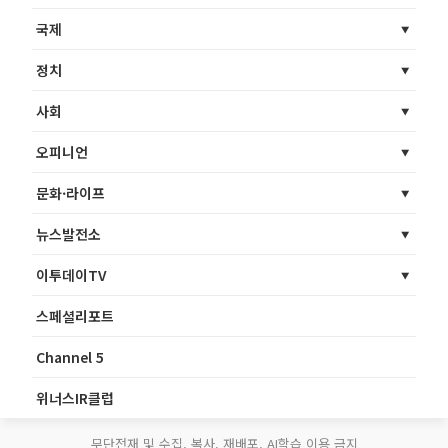
국제
정치
사회
오피니언
문화·라이프
뉴스발전소
이투데이TV
스페셜리포트
Channel 5
위너스IR클럽
무단전재 및 수집, 복사, 재배포, AI학습 이용 금지