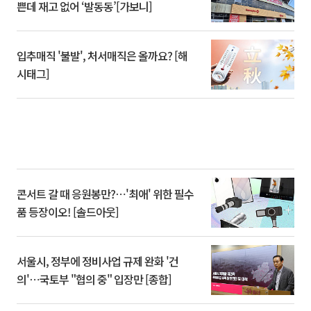
쁜데 재고 없어 ‘발동동’[가보니]
입추매직 '불발', 처서매직은 올까요? [해
시태그]
콘서트 갈 때 응원봉만?⋯'최애' 위한 필수
품 등장이오! [솔드아웃]
서울시, 정부에 정비사업 규제 완화 '건
의'⋯국토부 "협의 중" 입장만 [종합]