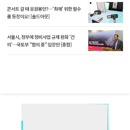
콘서트 갈 때 응원봉만?⋯'최애' 위한 필수
품 등장이오! [솔드아웃]
서울시, 정부에 정비사업 규제 완화 '건
의'⋯국토부 "협의 중" 입장만 [종합]