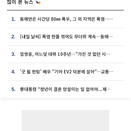
많이 본 뉴스
동해안은 시간당 80㎜ 폭우, 그 외 지역은 폭염…‘극과 극 날씨’
1.
[내일 날씨] 폭염 한풀 꺾여도 무더위 계속⋯동해안 이틀 연속 비
2.
임영웅, 어느덧 데뷔 10주년⋯"가진 것 없던 시절, 내 앞엔 20명의 팬뿐"
3.
'굿 윌 헌팅' 배우 "기아 EV2 덕분에 살아"…교통사고 후 안전성 극찬
4.
李대통령 “청년이 결혼 망설이는 일 없어야...제도상 불이익 조사”
5.