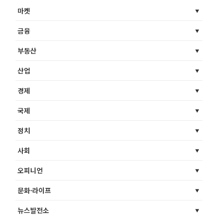
마켓
금융
부동산
산업
경제
국제
정치
사회
오피니언
문화·라이프
뉴스발전소