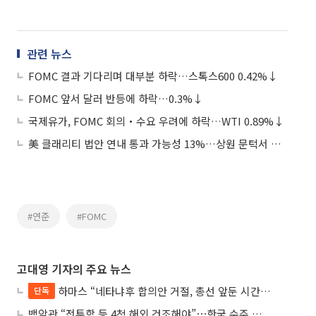
관련 뉴스
FOMC 결과 기다리며 대부분 하락…스톡스600 0.42%↓
FOMC 앞서 달러 반등에 하락…0.3%↓
국제유가, FOMC 회의‧수요 우려에 하락…WTI 0.89%↓
美 클래리티 법안 연내 통과 가능성 13%…상원 문턱서 제동
#연준
#FOMC
고대영 기자의 주요 뉴스
하마스 “네타냐후 합의안 거절, 총선 앞둔 시간 끌기”
단독
백악관 “전투함 등 4척 해외 건조해야”⋯한국 수주 기대