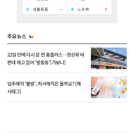
주요뉴스
22일 만에 다시 문 연 홈플러스…정상화 바
쁜데 재고 없어 ‘발동동’[가보니]
입추매직 '불발', 처서매직은 올까요? [해
시태그]