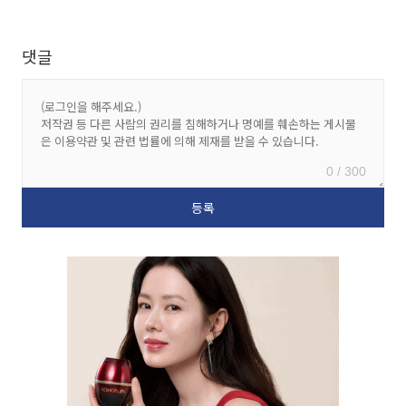
댓글
0 / 300