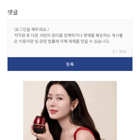
댓글
0 / 300