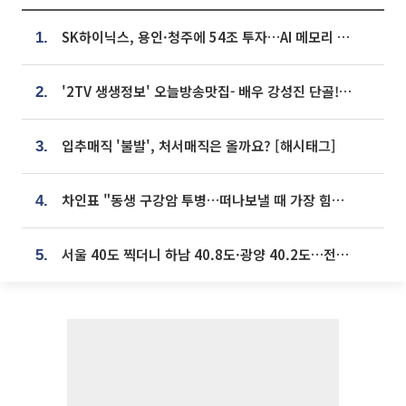
SK하이닉스, 용인·청주에 54조 투자…AI 메모리 생산기지 키운다
1.
'2TV 생생정보' 오늘방송맛집- 배우 강성진 단골! 쌀국수ㆍ푸팟퐁 커리 맛집 '블○○○'
2.
입추매직 '불발', 처서매직은 올까요? [해시태그]
3.
차인표 "동생 구강암 투병…떠나보낼 때 가장 힘들었다”
4.
서울 40도 찍더니 하남 40.8도·광양 40.2도…전국 '펄펄'
5.