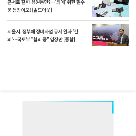
콘서트 갈 때 응원봉만?⋯'최애' 위한 필수
품 등장이오! [솔드아웃]
서울시, 정부에 정비사업 규제 완화 '건
의'⋯국토부 "협의 중" 입장만 [종합]