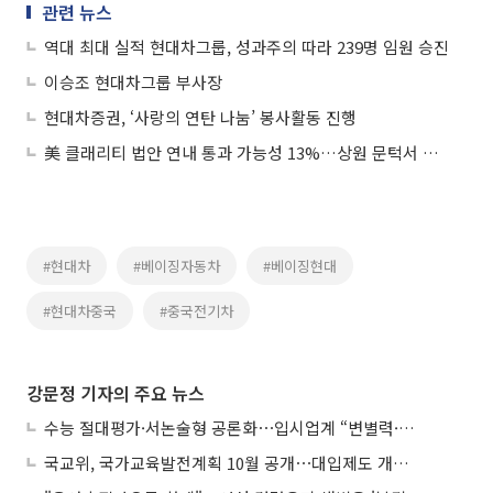
관련 뉴스
역대 최대 실적 현대차그룹, 성과주의 따라 239명 임원 승진
이승조 현대차그룹 부사장
현대차증권, ‘사랑의 연탄 나눔’ 봉사활동 진행
美 클래리티 법안 연내 통과 가능성 13%…상원 문턱서 제동
#현대차
#베이징자동차
#베이징현대
#현대차중국
#중국전기차
강문정 기자의 주요 뉴스
수능 절대평가·서논술형 공론화⋯입시업계 “변별력·사교육 대책 먼저”
국교위, 국가교육발전계획 10월 공개⋯대입제도 개편 공론화 추진