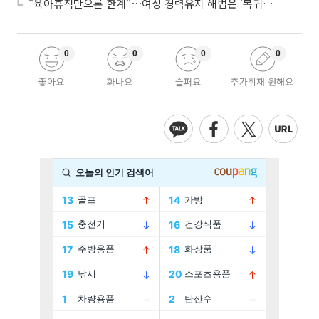
"육아휴직만으론 한계"⋯여성 경력유지 해법은 '복귀 후 유연근무’
0
0
0
0
좋아요
화나요
슬퍼요
추가취재 원해요