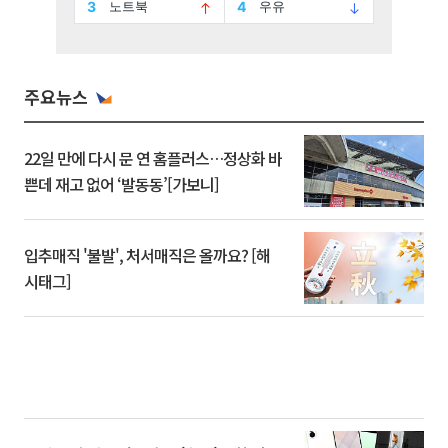
주요뉴스
22일 만에 다시 문 연 홈플러스…정상화 바
쁜데 재고 없어 ‘발동동’[가보니]
입추매직 '불발', 처서매직은 올까요? [해
시태그]