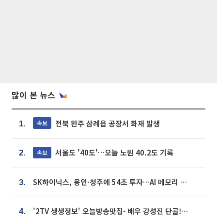
많이 본 뉴스
전북 완주 삼례읍 공장서 화재 발생
속보
1.
서울도 '40도'…오늘 노원 40.2도 기록
속보
2.
SK하이닉스, 용인·청주에 54조 투자…AI 메모리 생산기지 키운다
3.
'2TV 생생정보' 오늘방송맛집- 배우 강성진 단골! 쌀국수ㆍ푸팟퐁 커리 맛집 '블○○○'
4.