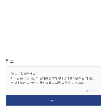
댓글
0 / 300