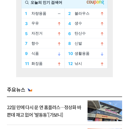
주요뉴스
22일 만에 다시 문 연 홈플러스…정상화 바
쁜데 재고 없어 ‘발동동’[가보니]