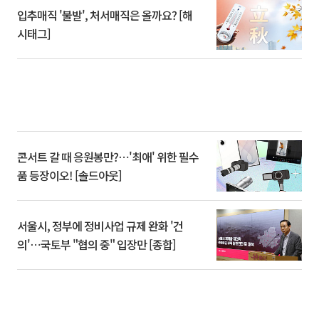
입추매직 '불발', 처서매직은 올까요? [해
시태그]
콘서트 갈 때 응원봉만?⋯'최애' 위한 필수
품 등장이오! [솔드아웃]
서울시, 정부에 정비사업 규제 완화 '건
의'⋯국토부 "협의 중" 입장만 [종합]