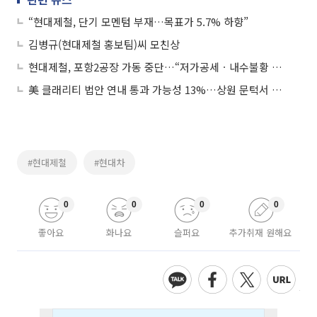
“현대제철, 단기 모멘텀 부재…목표가 5.7% 하향”
김병규(현대제철 홍보팀)씨 모친상
현대제철, 포항2공장 가동 중단…“저가공세ㆍ내수불황 여파”
美 클래리티 법안 연내 통과 가능성 13%…상원 문턱서 제동
#현대제철
#현대차
0
0
0
0
좋아요
화나요
슬퍼요
추가취재 원해요