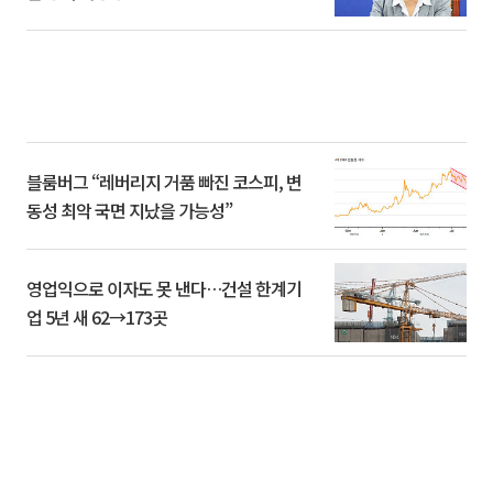
블룸버그 “레버리지 거품 빠진 코스피, 변
동성 최악 국면 지났을 가능성”
영업익으로 이자도 못 낸다…건설 한계기
업 5년 새 62→173곳