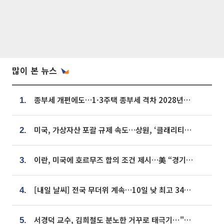
많이 본 뉴스
종부세 개편에도…1·3주택 종부세 격차 2028년부터 확대
1.
미국, 가상자산 포괄 규제 속도…상원, ‘클래리티법’ 9월 절차투표 추진
2.
이란, 미국에 호르무즈 합의 조건 제시…美 “경기 아직 안 끝나” [종합]
3.
[내일 날씨] 전국 무더위 계속…10일 낮 최고 34도 육박
4.
서경덕 교수, 김희철도 분노한 거꾸로 태극기⋯"엉터리는 아냐, 아쉬울 뿐"
5.