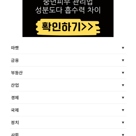
마켓
금융
부동산
산업
경제
국제
정치
사회