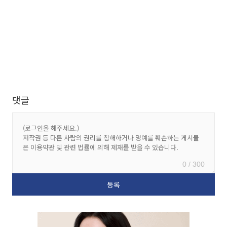
댓글
0 / 300