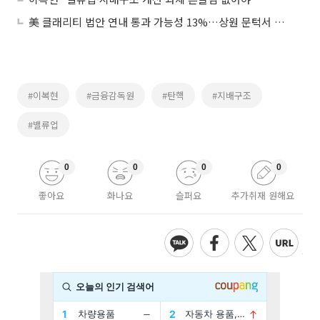
美 클래리티 법안 연내 통과 가능성 13%…상원 문턱서 제동
#이복현
#금융감독원
#탄핵
#지배구조
#밸류업
0
0
0
0
좋아요
화나요
슬퍼요
추가취재 원해요