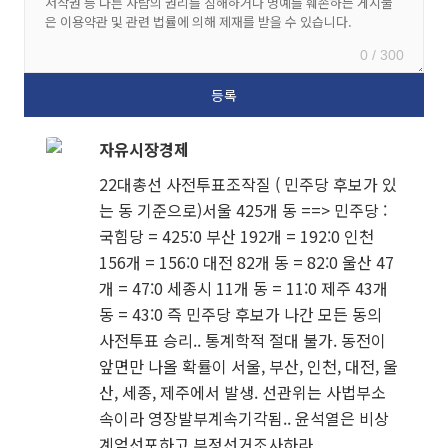
0 / 300
자유시장경제
22대총선 사전투표조작질 ( 민주당 후보가 있
는 동 기준으로)서울 425개 동 ==> 민주당 :
국힘당 = 425:0 부산 192개 = 192:0 인천
156개 = 156:0 대전 82개 동 = 82:0 울산 47
개 = 47:0 세종시 11개 동 = 11:0 제주 43개
동 = 43:0 즉 민주당 후보가 나간 모든 동의
사전투표 승리.. 통계학적 절대 불가. 동전이
앞면만 나올 확률이 서울, 부산, 인천, 대전, 울
산, 세종, 제주에서 발생. 선관위는 사법부소
속이라 영장발부계속기각됨.. 윤석열은 비상
계엄선포하고 부정선거조사하라