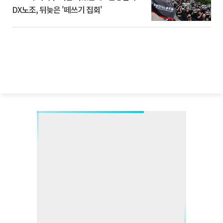
DX노조, 뒤늦은 '떼쓰기 집회'