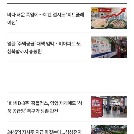
바다 태운 폭염에…회 한 접시도 ‘히트플레
이션’
영끌 '주택공급' 대책 임박⋯비아파트·도
심복합까지 총동원
‘회생 D-3주’ 홈플러스, 영업 재개에도 ‘상
품 공급망’ 복구가 생존 관건
3445억 자사주 지급 마쳤는데...삼성전자