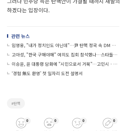
그러나 민주당 측은 탄핵안이 가결될 때까지 재발의
하겠다는 입장이다.
관련 뉴스
임영웅, "내가 정치인도 아닌데"…尹 탄핵 정국 속 DM 발언에 논란
고아성, "한국 구해야해" 여의도 집회 참석했나…스타들의 용기 있는 목소리
이승윤, 윤 대통령 담화에 "시민으로서 거북"…고민시ㆍ고현정ㆍ박혜경 등 목소리 높인 스타들
‘경험 無도 환영’ 첫 일자리 도전 설명서
#탄핵
0
0
0
0