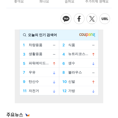
좋아요
화나요
슬퍼요
추가취재 원해요
주요뉴스