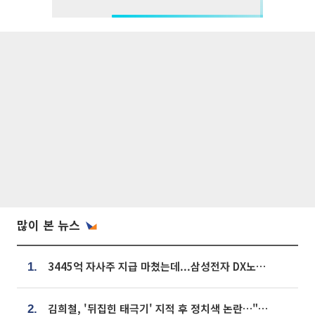
많이 본 뉴스
3445억 자사주 지급 마쳤는데...삼성전자 DX노조, 뒤늦은 '떼쓰기 집회'
1.
김희철, '뒤집힌 태극기' 지적 후 정치색 논란…"좌우 떠나 우리나라 국기"
2.