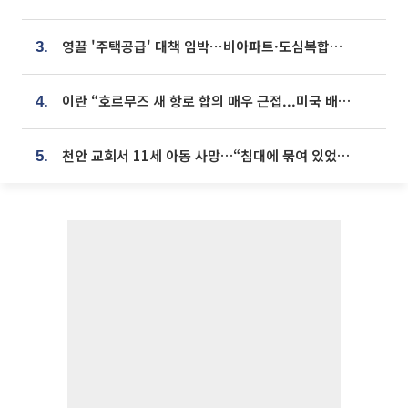
영끌 '주택공급' 대책 임박⋯비아파트·도심복합까지 총동원
3.
이란 “호르무즈 새 항로 합의 매우 근접...미국 배상 먼저”
4.
천안 교회서 11세 아동 사망…“침대에 묶여 있었다” 진술 확보
5.