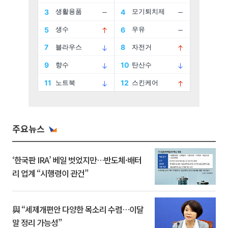
주요뉴스
‘한국판 IRA’ 베일 벗었지만…반도체·배터
리 업계 “시행령이 관건”
與 “세제개편안 다양한 목소리 수렴…이달
말 정리 가능성”