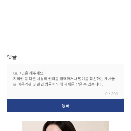
댓글
0 / 300