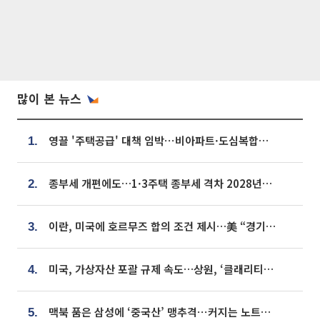
많이 본 뉴스
영끌 '주택공급' 대책 임박⋯비아파트·도심복합까지 총동원
1.
종부세 개편에도…1·3주택 종부세 격차 2028년부터 확대
2.
이란, 미국에 호르무즈 합의 조건 제시…美 “경기 아직 안 끝나” [종합]
3.
미국, 가상자산 포괄 규제 속도…상원, ‘클래리티법’ 9월 절차투표 추진
4.
맥북 품은 삼성에 ‘중국산’ 맹추격⋯커지는 노트북 OLED 시장
5.