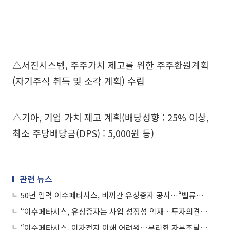
△서진시스템, 주주가치 제고를 위한 주주환원계획
(자기주식 취득 및 소각 계획) 수립
△기아, 기업 가치 제고 계획(배당성향 : 25% 이상,
최소 주당배당금(DPS) : 5,000원 등)
관련 뉴스
50년 업력 이수페타시스, 비껴간 유상증자 공시…“밸류업 기업인데”
“이수페타시스, 유상증자는 사업 성장성 악재…투자의견·목표주가 동시 하향”
“이수페타시스, 이차전지 이해 어려워…무리한 자본조달로 멀티플 하락 불가피”