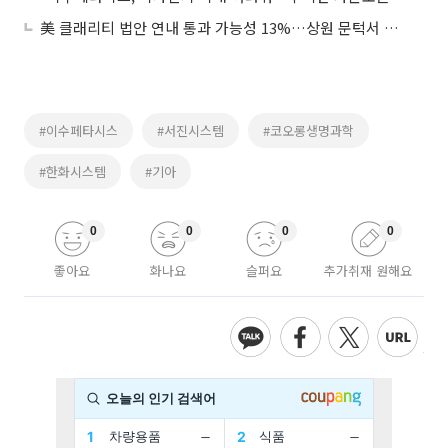
美 클래리티 법안 연내 통과 가능성 13%…상원 문턱서 제동
#이수페타시스
#서진시스템
#코오롱생명과학
#한화시스템
#기아
0
0
0
0
좋아요
화나요
슬퍼요
추가취재 원해요