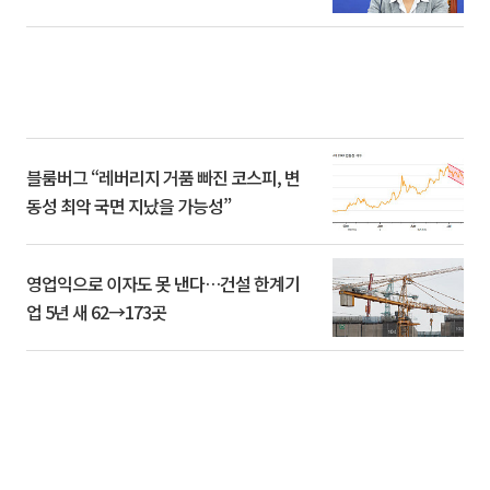
블룸버그 “레버리지 거품 빠진 코스피, 변
동성 최악 국면 지났을 가능성”
영업익으로 이자도 못 낸다…건설 한계기
업 5년 새 62→173곳