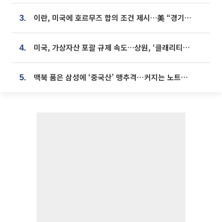
이란, 미국에 호르무즈 합의 조건 제시…美 “경기 아직 안 끝나” [종합]
3.
미국, 가상자산 포괄 규제 속도…상원, ‘클래리티법’ 9월 절차투표 추진
4.
맥북 품은 삼성에 ‘중국산’ 맹추격⋯커지는 노트북 OLED 시장
5.