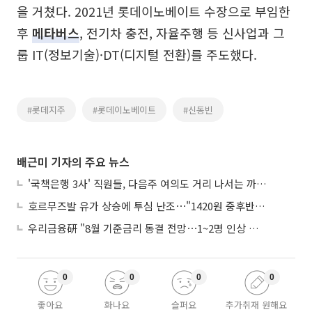
을 거쳤다. 2021년 롯데이노베이트 수장으로 부임한
후
메타버스
, 전기차 충전, 자율주행 등 신사업과 그
룹 IT(정보기술)·DT(디지털 전환)를 주도했다.
#롯데지주
#롯데이노베이트
#신동빈
배근미 기자의 주요 뉴스
'국책은행 3사' 직원들, 다음주 여의도 거리 나서는 까닭은
호르무즈발 유가 상승에 투심 난조⋯"1420원 중후반 등락"
우리금융硏 "8월 기준금리 동결 전망⋯1~2명 인상 소수의견 낼 것"
0
0
0
0
좋아요
화나요
슬퍼요
추가취재 원해요