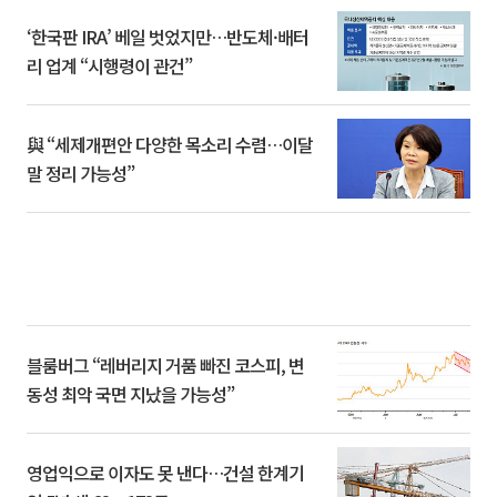
‘한국판 IRA’ 베일 벗었지만…반도체·배터
리 업계 “시행령이 관건”
與 “세제개편안 다양한 목소리 수렴…이달
말 정리 가능성”
블룸버그 “레버리지 거품 빠진 코스피, 변
동성 최악 국면 지났을 가능성”
영업익으로 이자도 못 낸다…건설 한계기