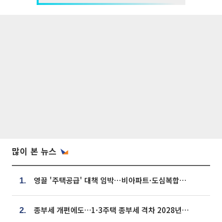
많이 본 뉴스
영끌 '주택공급' 대책 임박⋯비아파트·도심복합까지 총동원
1.
종부세 개편에도…1·3주택 종부세 격차 2028년부터 확대
2.