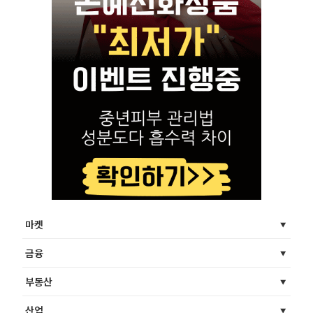
마켓
금융
부동산
산업