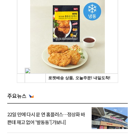
주요뉴스
22일 만에 다시 문 연 홈플러스…정상화 바
쁜데 재고 없어 ‘발동동’[가보니]