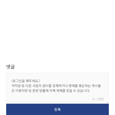
댓글
0 / 300