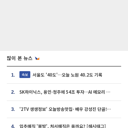
많이 본 뉴스
서울도 '40도'…오늘 노원 40.2도 기록
속보
1.
SK하이닉스, 용인·청주에 54조 투자…AI 메모리 생산기지 키운다
2.
'2TV 생생정보' 오늘방송맛집- 배우 강성진 단골! 쌀국수ㆍ푸팟퐁 커리 맛집 '블○○○'
3.
입추매직 '불발', 처서매직은 올까요? [해시태그]
4.