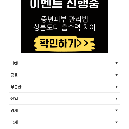
마켓
금융
부동산
산업
경제
국제