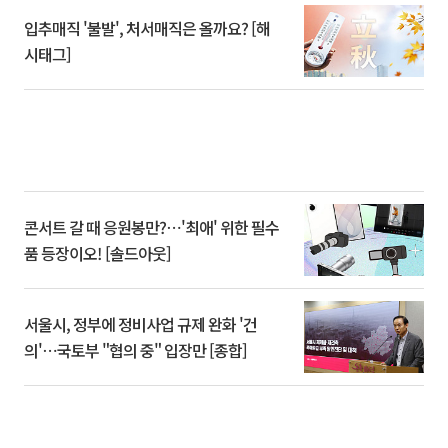
입추매직 '불발', 처서매직은 올까요? [해
시태그]
콘서트 갈 때 응원봉만?⋯'최애' 위한 필수
품 등장이오! [솔드아웃]
서울시, 정부에 정비사업 규제 완화 '건
의'⋯국토부 "협의 중" 입장만 [종합]