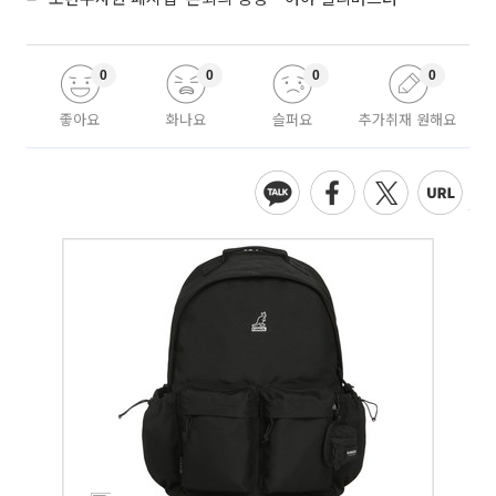
0
0
0
0
좋아요
화나요
슬퍼요
추가취재 원해요