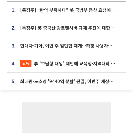
[특징주] “탄약 부족하다“ 美 국방부 증산 요청에⋯국내 방산주 급등세
1.
[특징주] 美 중국산 광트랜시버 규제 추진에 대한광통신 등 광통신株 강세
2.
현대차·기아, 이번 주 임단협 재개…하청 사용자성 재심도 ‘변수’
3.
李 ‘호남형 대입’ 제안에 교육청·지역대학 서·논술형 입시 연계 '착수'
단독
4.
최태원·노소영 '9440억 분할' 판결, 이번주 재상고 여부 주목
5.