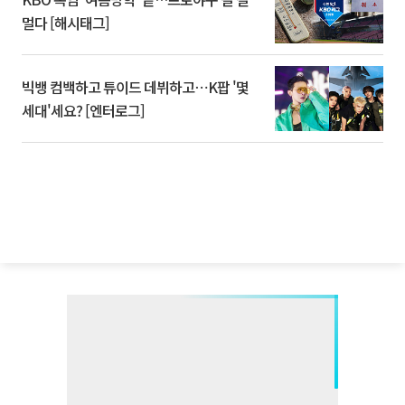
멀다 [해시태그]
빅뱅 컴백하고 튜이드 데뷔하고⋯K팝 '몇
세대'세요? [엔터로그]