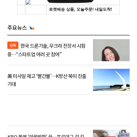
주요뉴스
한국 드론기술, 우크라 전장서 시험
단독
중…“스타트업 여러 곳 참여”
美 미사일 재고 ‘빨간불’…K방산 북미 진출
기대
KBO 폭염 '여름방학' 끝…프로야구 갈 길