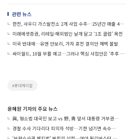
관련 뉴스
한전, 사우디 가스발전소 2개 사업 수주…25년간 매출 4조 원
미래에셋증권, 리테일·해외법인 날개 달고 ‘1조 클럽’ 목전
미국 반대에…유엔 안보리, 가자 휴전 결의안 채택 불발
싸이월드, 10월 부활 예고…그러나 핵심 사업안은 ‘추후 공개’
#롯데케미칼
윤혜원 기자의 주요 뉴스
與, 형소법 대국민 보고 vs 野, 靑 앞서 대통령 거부권 촉구
경찰 수사 기다리다 피의자 석방…기한 넘기면 속수무책
‘보완수사권 폐지법’ 본회의 상정…여야 필리버스터 대치