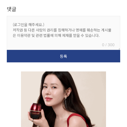
댓글
0 / 300