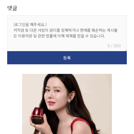
댓글
0 / 300