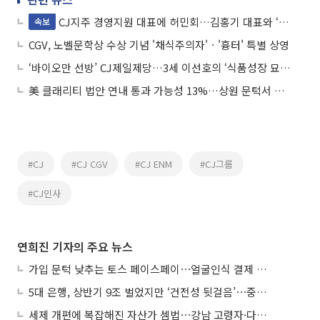
CJ지주 경영지원 대표에 허민회…김홍기 대표와 ‘투톱체제’ 구축
속보
CGV, 노벨문학상 수상 기념 '채식주의자'ㆍ'흉터' 특별 상영
‘바이오만 선방’ CJ제일제당…3세 이선호의 ‘식품성장 묘수’ 주목
美 클래리티 법안 연내 통과 가능성 13%…상원 문턱서 제동
#CJ
#CJ CGV
#CJ ENM
#CJ그룹
#CJ인사
연희진 기자의 주요 뉴스
가입 문턱 낮추는 토스 페이스페이⋯얼굴인식 결제 확산 속도낸다
5대 은행, 상반기 9조 벌었지만 ‘건전성 뒷걸음’⋯중기대출 문턱 높아지나
세제 개편에 복잡해진 자산가 셈법⋯강남 고령자·다주택자 ‘자산재편 고심’