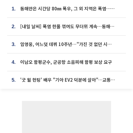
동해안은 시간당 80㎜ 폭우, 그 외 지역은 폭염…‘극과 극 날씨’
1.
[내일 날씨] 폭염 한풀 꺾여도 무더위 계속⋯동해안 이틀 연속 비
2.
임영웅, 어느덧 데뷔 10주년⋯"가진 것 없던 시절, 내 앞엔 20명의 팬뿐"
3.
이남오 함평군수, 군공항 소음피해 함평 보상 요구
4.
'굿 윌 헌팅' 배우 "기아 EV2 덕분에 살아"…교통사고 후 안전성 극찬
5.