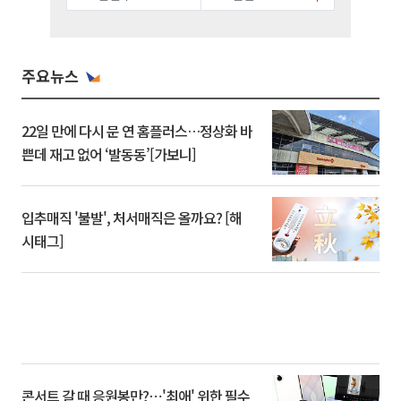
주요뉴스
22일 만에 다시 문 연 홈플러스…정상화 바
쁜데 재고 없어 ‘발동동’[가보니]
입추매직 '불발', 처서매직은 올까요? [해
시태그]
콘서트 갈 때 응원봉만?⋯'최애' 위한 필수