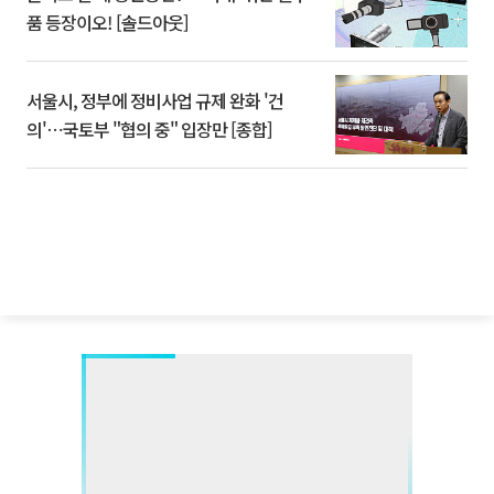
품 등장이오! [솔드아웃]
서울시, 정부에 정비사업 규제 완화 '건
의'⋯국토부 "협의 중" 입장만 [종합]