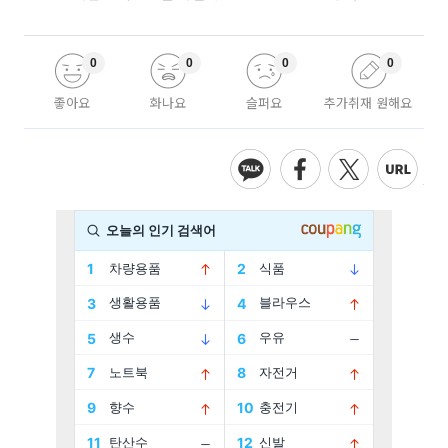
0
0
0
0
좋아요
화나요
슬퍼요
추가취재 원해요