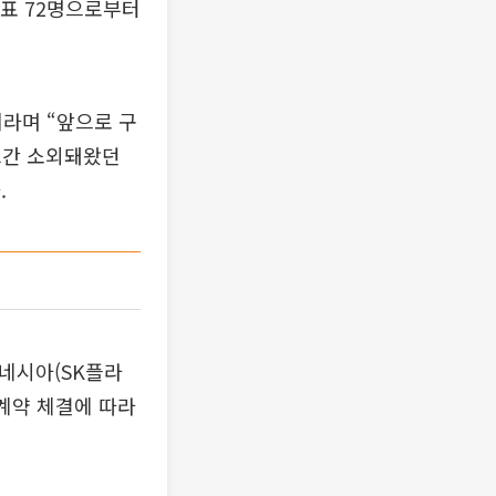
대표 72명으로부터
이라며 “앞으로 구
그간 소외돼왔던
.
도네시아(SK플라
계약 체결에 따라