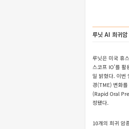
루닛 AI 희귀암
루닛은 미국 휴스턴
스코프 IO’를 
일 밝혔다. 이번
경(TME) 변화
(Rapid Oral P
정됐다.
10개의 희귀 암