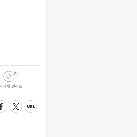
0
가취재 원해요