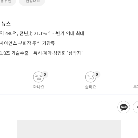
#홍우선
#신임대표
 뉴스
익 440억, 전년比 21.1%↑…반기 역대 최대
미사이언스 부회장 주식 가압류
1.8조 기술수출…특허·계약·상업화 ‘삼박자’
0
0
화나요
슬퍼요
추