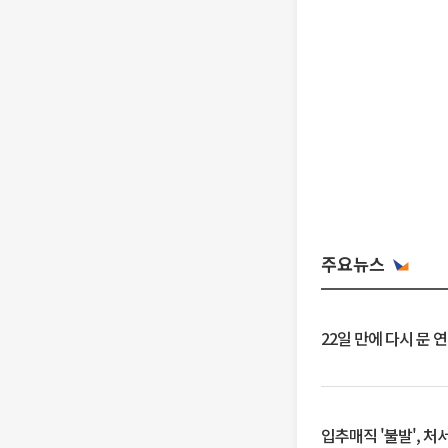
주요뉴스
22일 만에 다시 문 
입추매직 '불발', 처