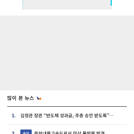
많이 본 뉴스
김정관 장관 “반도체 성과급, 주총 승인 받도록”…상법·자본시장법 개정 시사
1.
중부내륙고속도로서 미상 폭발물 발견
속보
2.