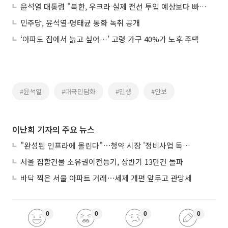
윤석열 대통령 "북한, 우크라 실제 전선 투입 예상보다 빠를수도"
민주당, 윤석열-명태균 통화 녹취 공개
‘아파도 집에서 늙고 싶어…’ 고령 가구 40%가 노후 주택
#윤석열
#대국민담화
#민생
#안보
이난희 기자의 주요 뉴스
"완성된 인프라에 몰린다"⋯청약 시장 '정비사업 독주' 42배 격차
서울 집합건물 소유권이전등기, 상반기 13만건 돌파
바닥 찍은 서울 아파트 거래⋯세제 개편 앞두고 관망세
0
0
0
0