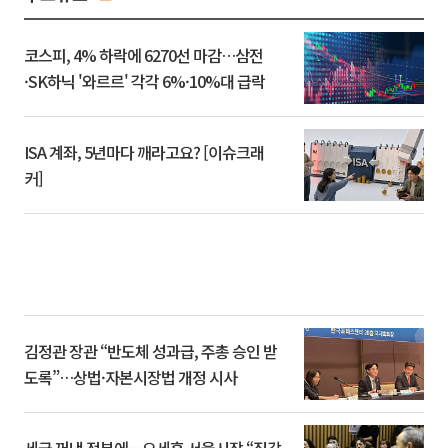
코스피, 4% 하락에 6270선 마감…삼전
·SK하닉 '와르르' 각각 6%·10%대 급락
ISA 계좌, 5년마다 깨라고요? [이슈크래
커]
김정관 장관 “반도체 성과급, 주총 승인 받
도록”…상법·자본시장법 개정 시사
세금 꺼낸 정부에…오세훈 서울시장 “집값