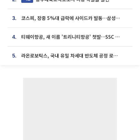
코스피, 장중 5%대 급락에 사이드카 발동…삼성·SK 동반 폭락
3.
티웨이항공, 새 이름 '트리니티항공' 첫발…SSC 전략 본격화
4.
라온로보틱스, 국내 유일 차세대 반도체 공정 로봇 개발 ‘고객사 테스트 진행’
5.