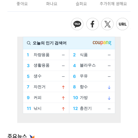
좋아요
화나요
슬퍼요
추가취재 원해요
주요뉴스