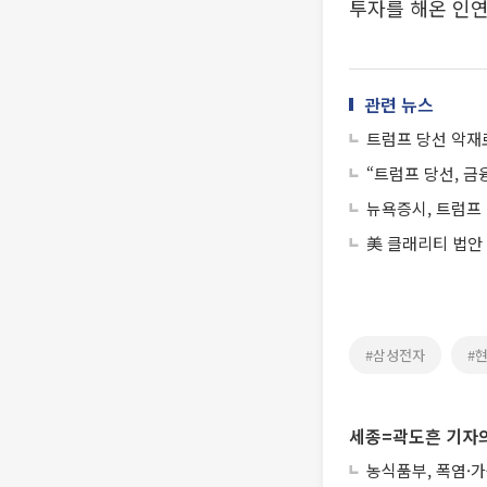
투자를 해온 인연
관련 뉴스
트럼프 당선 악재
“트럼프 당선, 
뉴욕증시, 트럼프 
美 클래리티 법안
#삼성전자
#
세종=곽도흔 기자의
농식품부, 폭염·