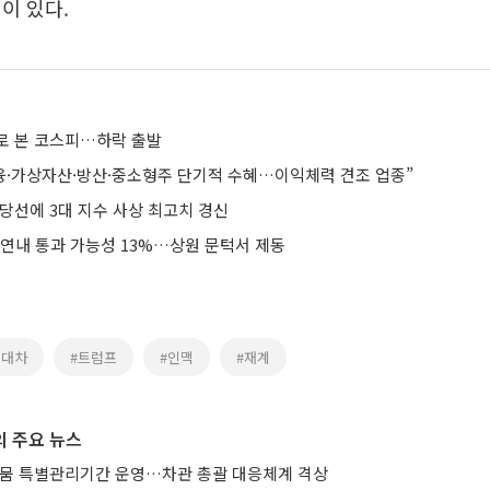
이 있다.
로 본 코스피…하락 출발
금융·가상자산·방산·중소형주 단기적 수혜…이익체력 견조 업종”
당선에 3대 지수 사상 최고치 경신
 연내 통과 가능성 13%…상원 문턱서 제동
현대차
#트럼프
#인맥
#재계
 주요 뉴스
가뭄 특별관리기간 운영…차관 총괄 대응체계 격상