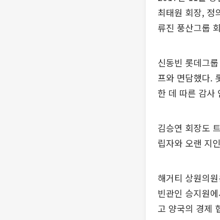
최태원 회장, 정
류진 풍산그룹 회
신동빈 롯데그룹 
프와 면담했다.
한 데 따른 감사
김승연 회장도 트
립자와 오랜 지인
해거티 상원의원은
빈관인 승지원에서
고 양국의 경제 