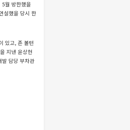
 5월 방한했을
 연설했을 당시 한
 있고, 존 볼턴
을 지낸 윤상현
개발 담당 부차관