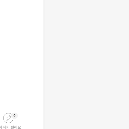
0
가취재 원해요