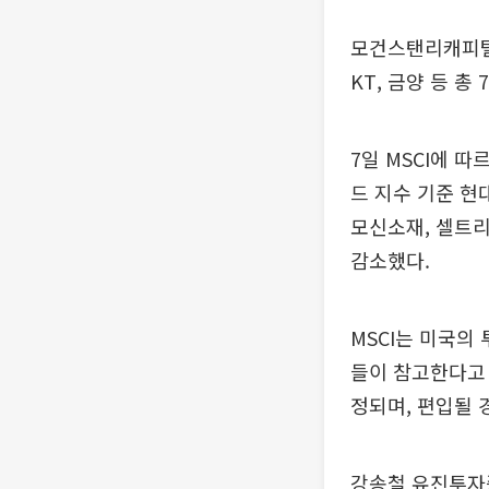
모건스탠리캐피털인
KT, 금양 등 총
7일 MSCI에 따
드 지수 기준 현
모신소재, 셀트리
감소했다.
MSCI는 미국의
들이 참고한다고
정되며, 편입될 
강송철 유진투자증