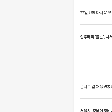
22일 만에 다시 문 
입추매직 '불발', 처
콘서트 갈 때 응원봉만
서울시, 정부에 정비사