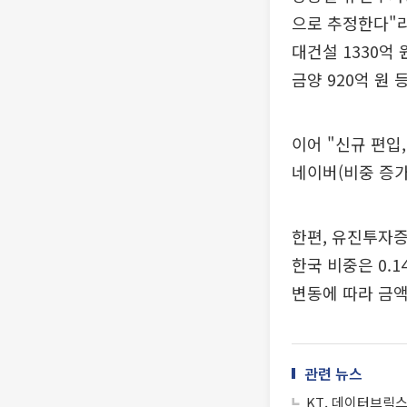
으로 추정한다"라며
대건설 1330억 
금양 920억 원
이어 "신규 편입
네이버(비중 증가
한편, 유진투자증
한국 비중은 0.
변동에 따라 금액
관련 뉴스
KT, 데이터브릭스