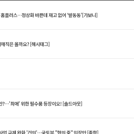
연 홈플러스…정상화 바쁜데 재고 없어 ‘발동동’[가보니]
서매직은 올까요? [해시태그]
?⋯'최애' 위한 필수품 등장이오! [솔드아웃]
업 규제 완화 '건의'⋯국토부 "협의 중" 입장만 [종합]