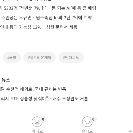
익 5333억 '전년比 7%↑'…‘돈 되는 AI’에 통 큰 베팅
1호, 주인공은 우규민…원소속팀 kt와 2년 7억에 계약
 연내 통과 가능성 13%…상원 문턱서 제동
#금양
#셀트리온제약
#현대로템
 뉴스
매달 수천억 해외로, 국내 규제는 빈틈
버리지 ETF 상품성 낮춰야"…배수 조정안도 거론
0
0
화나요
슬퍼요
추