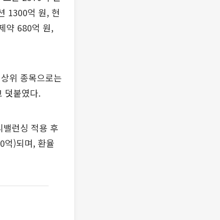
1300억 원, 현
제약 680억 원,
화 상위 종목으로는
고 덧붙였다.
 리밸런싱 적용 후
0억)되며, 환율