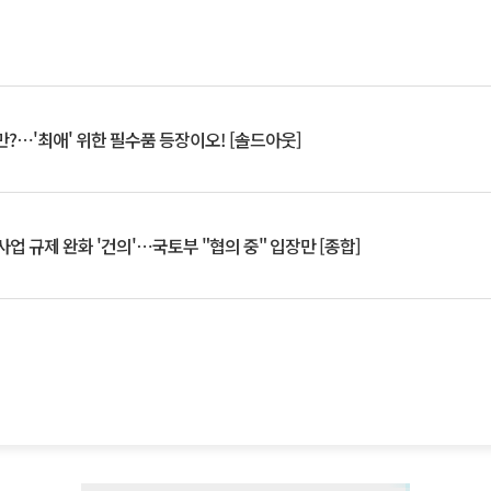
?⋯'최애' 위한 필수품 등장이오! [솔드아웃]
업 규제 완화 '건의'⋯국토부 "협의 중" 입장만 [종합]