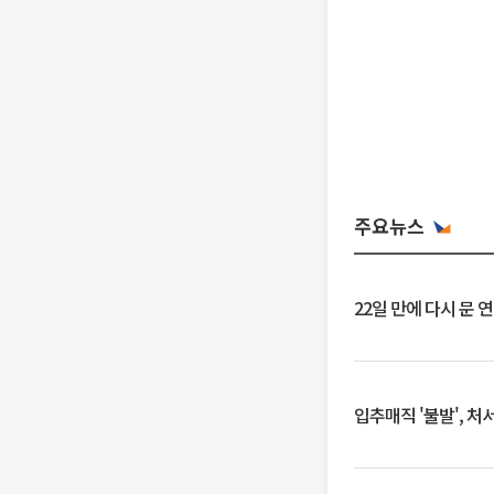
주요뉴스
22일 만에 다시 문 
입추매직 '불발', 처