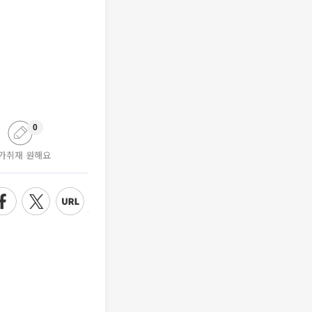
0
가취재 원해요