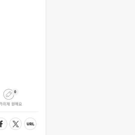
0
가취재 원해요