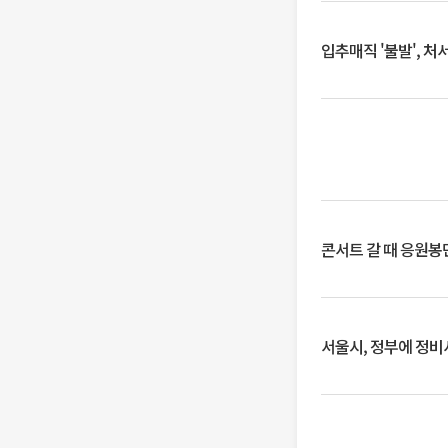
입추매직 '불발', 처
콘서트 갈 때 응원봉만
서울시, 정부에 정비사