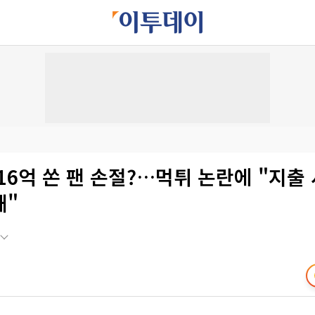
16억 쏜 팬 손절?…먹튀 논란에 "지출 
해"