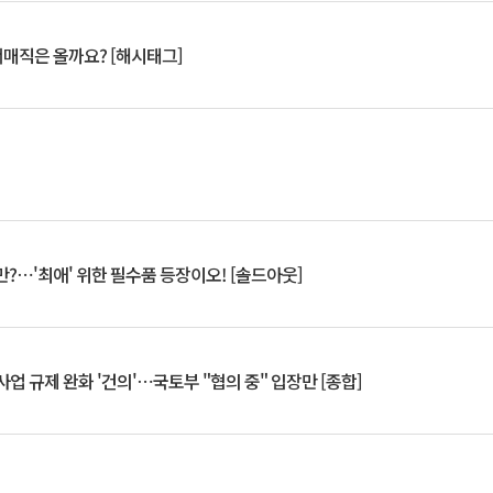
서매직은 올까요? [해시태그]
?⋯'최애' 위한 필수품 등장이오! [솔드아웃]
업 규제 완화 '건의'⋯국토부 "협의 중" 입장만 [종합]