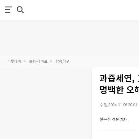
이투데이
문화·라이프
방송/TV
과즙세연, 
명백한 오
수정 2024-11-06 20:01
한은수 객원기자