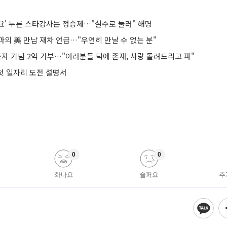
요' 누른 스타강사는 정승제…"실수로 눌러" 해명
의 美 만남 재차 언급…"우연히 만날 수 없는 분"
구독자 기념 2억 기부…"여러분들 덕에 존재, 사랑 돌려드리고 파"
 첫 일자리 도전 설명서
0
0
화나요
슬퍼요
추