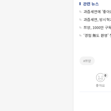
관련 뉴스
과즙세연에 '좋아
과즙세연, 방시혁과
쯔양, 1000만 
‘경험 無도 환영’
#쯔양
0
좋아요