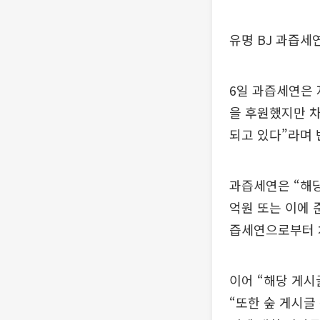
유명 BJ 과즙세
6일 과즙세연은 
을 후원했지만 
되고 있다”라며 
과즙세연은 “해당
억원 또는 이에 
즙세연으로부터 
이어 “해당 게
“또한 숲 게시글