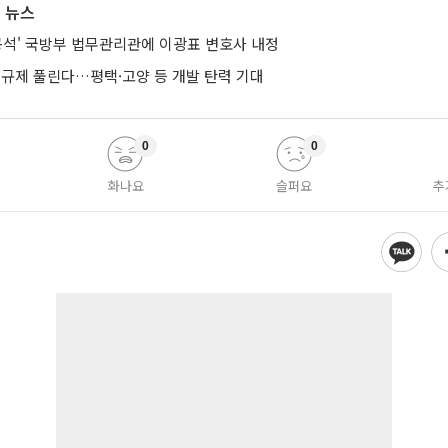
 뉴스
공석' 국방부 법무관리관에 이광표 변호사 내정
 규제 풀린다…평택·고양 등 개발 탄력 기대
0
0
화나요
슬퍼요
추