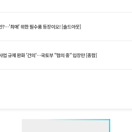
?⋯'최애' 위한 필수품 등장이오! [솔드아웃]
업 규제 완화 '건의'⋯국토부 "협의 중" 입장만 [종합]