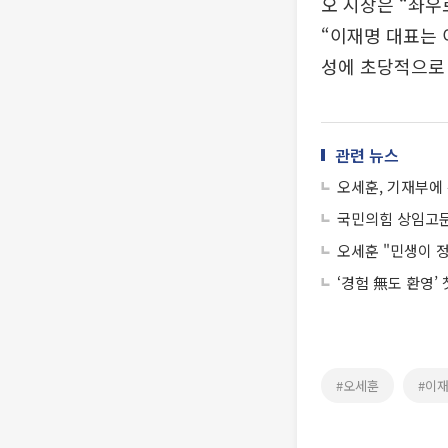
오 시장은 “좌우
“이재명 대표는 
성에 초당적으로
관련 뉴스
오세훈, 기재부에 
국민의힘 상임고문
오세훈 "민생이 정
‘경험 無도 환영’
#오세훈
#이