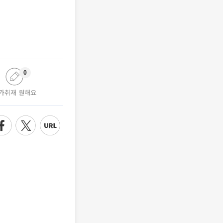
0
가취재 원해요