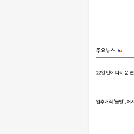
주요뉴스
22일 만에 다시 문 
입추매직 '불발', 처