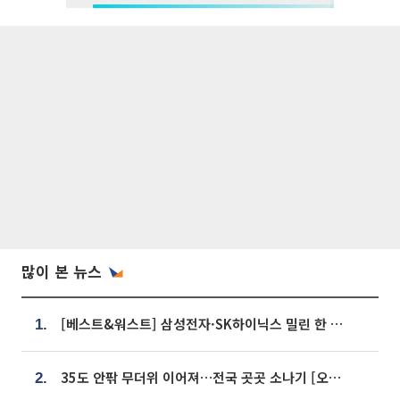
많이 본 뉴스
[베스트&워스트] 삼성전자·SK하이닉스 밀린 한 주…상상인증권은 85% 급등
1.
35도 안팎 무더위 이어져…전국 곳곳 소나기 [오늘 날씨]
2.