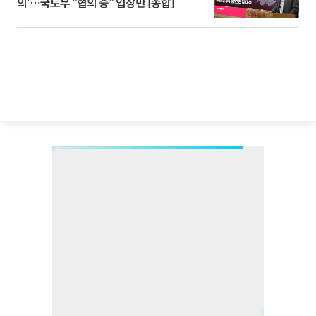
의'⋯국토부 "협의 중" 입장만 [종합]