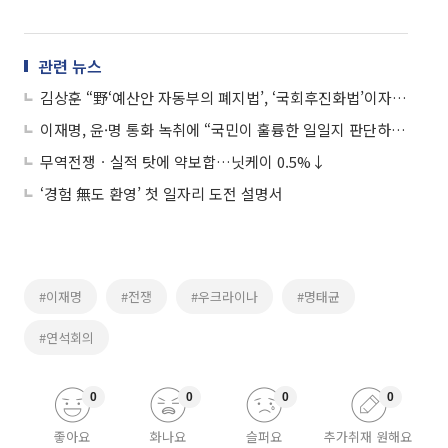
관련 뉴스
김상훈 “野‘예산안 자동부의 폐지법’, ‘국회후진화법’이자 ‘이재명 방탄’”
이재명, 윤·명 통화 녹취에 “국민이 훌륭한 일일지 판단하실 것”
무역전쟁ㆍ실적 탓에 약보합…닛케이 0.5%↓
‘경험 無도 환영’ 첫 일자리 도전 설명서
#이재명
#전쟁
#우크라이나
#명태균
#연석회의
0
0
0
0
좋아요
화나요
슬퍼요
추가취재 원해요