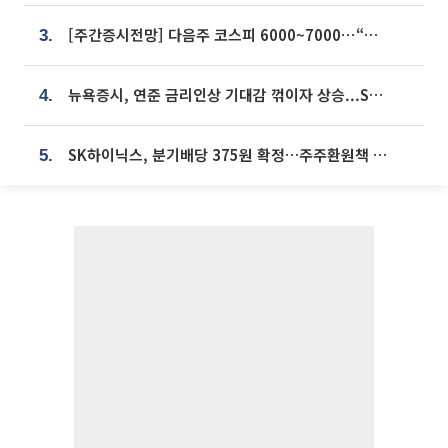
[주간증시전망] 다음주 코스피 6000~7000⋯“外人 수급은 정책이 변수”
3.
뉴욕증시, 연준 금리인상 기대감 꺾이자 상승...S&P500 사상 최고치 [종합]
4.
SK하이닉스, 분기배당 375원 확정…주주환원책 9월로 앞당겨 발표
5.