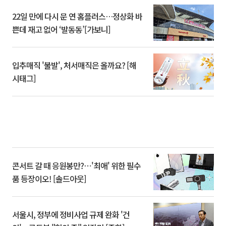
22일 만에 다시 문 연 홈플러스…정상화 바
쁜데 재고 없어 ‘발동동’[가보니]
입추매직 '불발', 처서매직은 올까요? [해
시태그]
콘서트 갈 때 응원봉만?⋯'최애' 위한 필수
품 등장이오! [솔드아웃]
서울시, 정부에 정비사업 규제 완화 '건