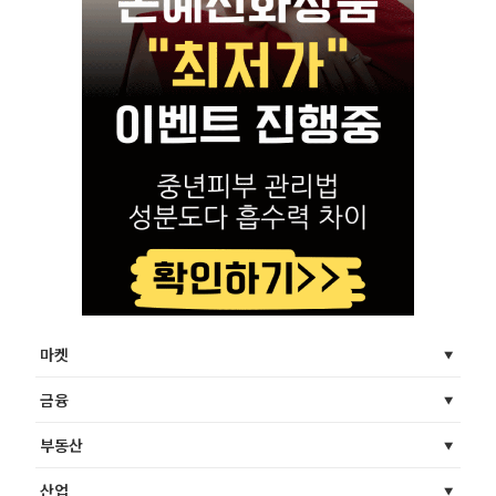
마켓
금융
부동산
산업