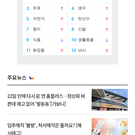
주요뉴스
22일 만에 다시 문 연 홈플러스…정상화 바
쁜데 재고 없어 ‘발동동’[가보니]
입추매직 '불발', 처서매직은 올까요? [해
시태그]