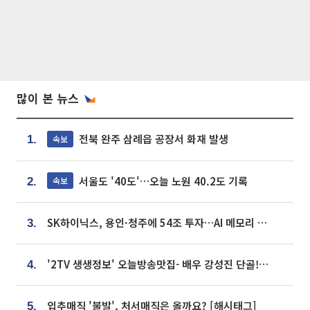
많이 본 뉴스
전북 완주 삼례읍 공장서 화재 발생
속보
1.
서울도 '40도'…오늘 노원 40.2도 기록
속보
2.
SK하이닉스, 용인·청주에 54조 투자…AI 메모리 생산기지 키운다
3.
'2TV 생생정보' 오늘방송맛집- 배우 강성진 단골! 쌀국수ㆍ푸팟퐁 커리 맛집 '블○○○'
4.
입추매직 '불발', 처서매직은 올까요? [해시태그]
5.