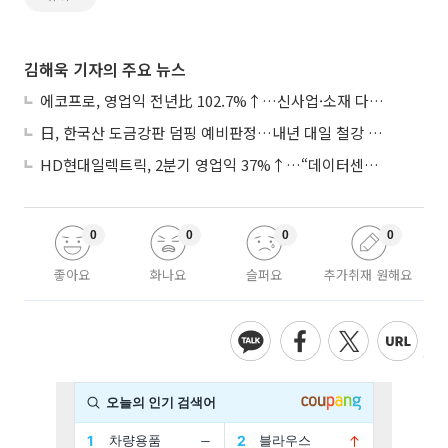
김해욱 기자의 주요 뉴스
에코프로, 영업익 전년比 102.7%↑…신사업·소재 다각화 박차
日, 한국산 도금강판 덤핑 예비판정…내년 대일 철강 수출 ‘빨간불’
HD현대일렉트릭, 2분기 영업익 37%↑…“데이터센터 사업, 새로운 성장 축”
0
0
0
0
좋아요
화나요
슬퍼요
추가취재 원해요