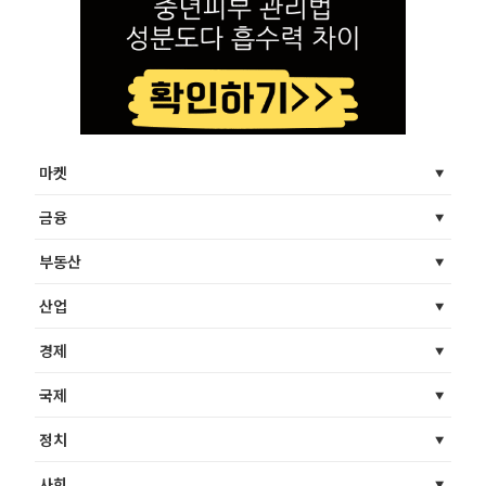
마켓
금융
부동산
산업
경제
국제
정치
사회