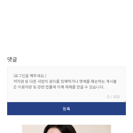
댓글
0 / 300