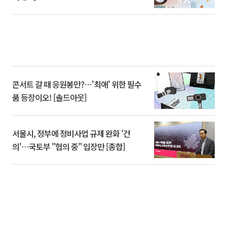
콘서트 갈 때 응원봉만?⋯'최애' 위한 필수
품 등장이오! [솔드아웃]
서울시, 정부에 정비사업 규제 완화 '건
의'⋯국토부 "협의 중" 입장만 [종합]