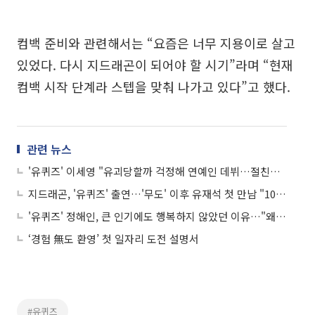
컴백 준비와 관련해서는 “요즘은 너무 지용이로 살고
있었다. 다시 지드래곤이 되어야 할 시기”라며 “현재
컴백 시작 단계라 스텝을 맞춰 나가고 있다”고 했다.
관련 뉴스
'유퀴즈' 이세영 "유괴당할까 걱정해 연예인 데뷔…절친이 안티 카페 만들기도"
지드래곤, '유퀴즈' 출연…'무도' 이후 유재석 첫 만남 "10월 중 방송"
'유퀴즈' 정해인, 큰 인기에도 행복하지 않았던 이유…"왜 날 싫어하지?"
‘경험 無도 환영’ 첫 일자리 도전 설명서
#유퀴즈