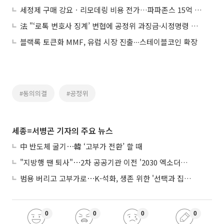
세정제 구매 강요ㆍ리모데링 비용 전가…파파존스 15억 과징금
法 "‘로톡 변호사 징계’ 변협에 공정위 과징금·시정명령 취소해야”
블랙록 토큰화 MMF, 유럽 시장 진출∙∙∙스테이블코인 확장
#동의의결
#공정위
세종=서병곤 기자의 주요 뉴스
中 반도체 굴기⋯韓 ‘고부가 전환’ 할 때
"지방행 땐 퇴사"⋯2차 공공기관 이전 '2030 엑소더스' 뇌관
범용 버리고 고부가로⋯K-석화, 생존 위한 '선택과 집중'
0
0
0
0