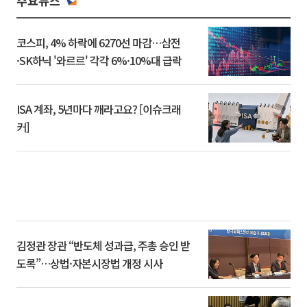
주요뉴스
코스피, 4% 하락에 6270선 마감…삼전
·SK하닉 '와르르' 각각 6%·10%대 급락
ISA 계좌, 5년마다 깨라고요? [이슈크래
커]
김정관 장관 “반도체 성과급, 주총 승인 받
도록”…상법·자본시장법 개정 시사