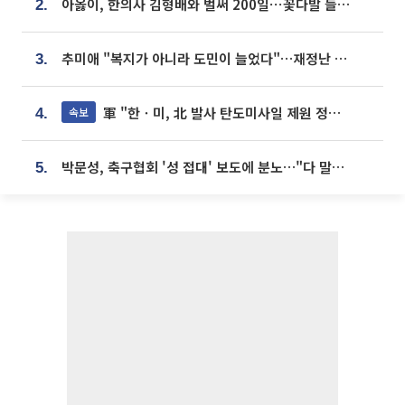
아옳이, 한의사 김형배와 벌써 200일⋯꽃다발 들고 "프러포즈 아냐"
2.
추미애 "복지가 아니라 도민이 늘었다"…재정난 책임론 정면돌파
3.
軍 "한ㆍ미, 北 발사 탄도미사일 제원 정밀분석 중"
속보
4.
박문성, 축구협회 '성 접대' 보도에 분노…"다 말아먹으려고 작정했나"
5.