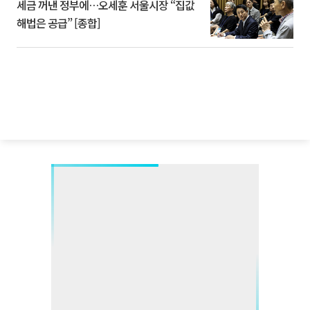
세금 꺼낸 정부에…오세훈 서울시장 “집값
해법은 공급” [종합]