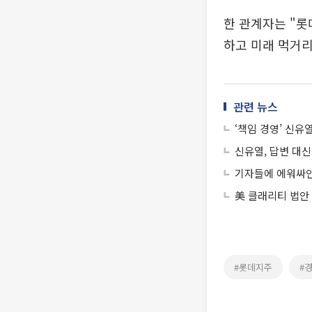
한 관계자는 "
하고 미래 먹거
관련 뉴스
‘책임 경영’ 신유
신유열, 답변 대신
기자들에 에워싸인
美 클래리티 법안
#롯데지주
#