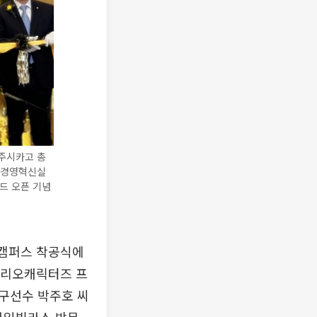
 주시카고 총
SG경영혁신실
드 오픈 기념
 캠퍼스 착공식에
 산리오캐릭터즈 프
구선수 박주호 씨