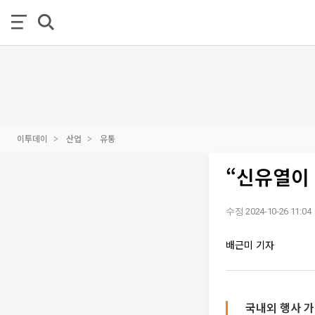
이투데이
산업
유통
“신유열이
수정 2024-10-26 11:04
배근미 기자
국내외 행사 