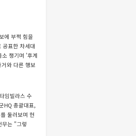
보에 부쩍 힘을
로 공표한 차세대
몸소 챙기며 '후계
과거와 다른 행보
‘타임빌라스 수
군HQ 총괄대표,
부를 둘러보며 현
전무는 "그렇