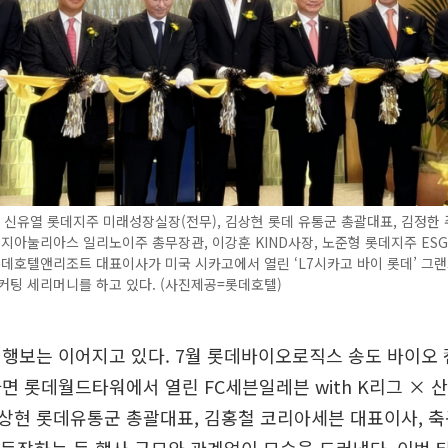
 신유열 롯데지주 미래성장실장(전무), 김상현 롯데 유통군 총괄대표, 김정한
 지아눌리아스 일리노이주 총무장관, 이강훈 KIND사장, 노준형 롯데지주 E
롯데호텔앤리조트 대표이사가 미국 시카고에서 열린 ‘L7시카고 바이 롯데’ 그랜
커팅 세리머니를 하고 있다. (사진제공=롯데호텔)
 행보는 이어지고 있다. 7월 롯데바이오로직스 송도 바이오
면 롯데월드타워에서 열린 FC세븐일레븐 with K리그 ×
상현 롯데유통군 총괄대표, 김홍철 코리아세븐 대표이사, 축