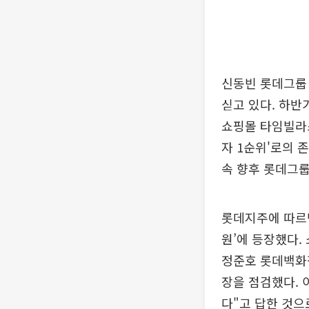
신동빈 롯데그룹
싣고 있다. 하반
쇼핑몰 타임빌라스
자 1순위'로의 
속 향후 롯데그룹
롯데지주에 따르면
원’에 등장했다.
정준호 롯데백화점
장을 점검했다. 
다"고 답한 것으