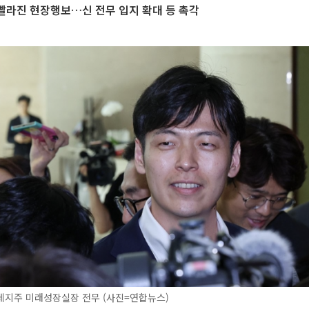
 빨라진 현장행보…신 전무 입지 확대 등 촉각
데지주 미래성장실장 전무 (사진=연합뉴스)