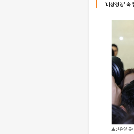
'비상경영' 속
▲신유열 롯