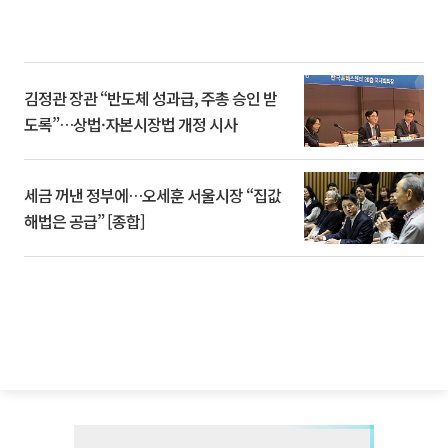
김정관 장관 “반도체 성과급, 주총 승인 받
도록”…상법·자본시장법 개정 시사
세금 꺼낸 정부에…오세훈 서울시장 “집값
해법은 공급” [종합]