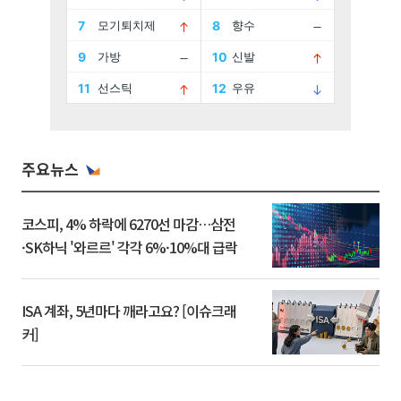
주요뉴스
코스피, 4% 하락에 6270선 마감…삼전
·SK하닉 '와르르' 각각 6%·10%대 급락
ISA 계좌, 5년마다 깨라고요? [이슈크래
커]