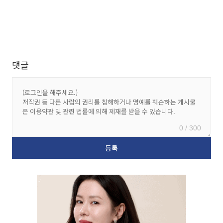
댓글
0 / 300