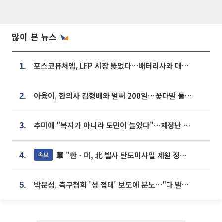
많이 본 뉴스
포스코퓨처엠, LFP 시장 뚫었다…배터리사와 대규모 장기 공급 합의
1.
아옳이, 한의사 김형배와 벌써 200일⋯꽃다발 들고 "프러포즈 아냐"
2.
추미애 "복지가 아니라 도민이 늘었다"…재정난 책임론 정면돌파
3.
軍 "한ㆍ미, 北 발사 탄도미사일 제원 정밀분석 중"
속보
4.
박문성, 축구협회 '성 접대' 보도에 분노…"다 말아먹으려고 작정했나"
5.