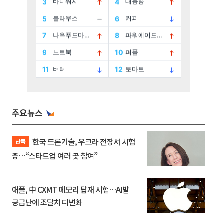
주요뉴스
한국 드론기술, 우크라 전장서 시험
단독
중…“스타트업 여러 곳 참여”
애플, 中 CXMT 메모리 탑재 시험…AI발
공급난에 조달처 다변화