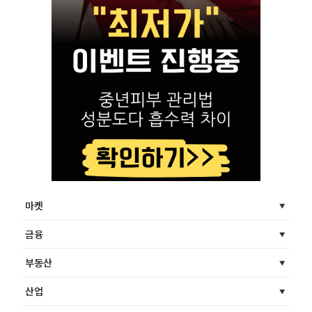
마켓
금융
부동산
산업