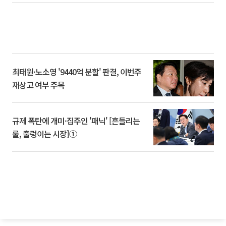
최태원·노소영 '9440억 분할' 판결, 이번주
재상고 여부 주목
규제 폭탄에 개미·집주인 '패닉' [흔들리는
룰, 출렁이는 시장]①