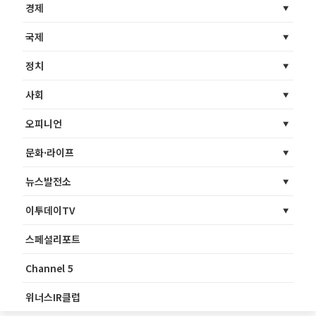
경제
국제
정치
사회
오피니언
문화·라이프
뉴스발전소
이투데이TV
스페셜리포트
Channel 5
위너스IR클럽