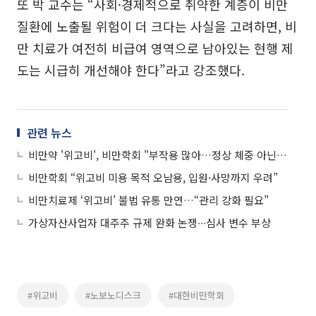
또 박 교수는 “사회·경제적으로 취약한 계층이 비만
질환에 노출될 위험이 더 크다는 사실을 고려하면, 비
만 치료가 여전히 비급여 영역으로 남아있는 현행 제
도는 시급히 개선해야 한다”라고 강조했다.
관련 뉴스
비만약 '위고비', 비만학회 "부작용 많아…정상 체중 아닌 비만 환자만 사용해야"
비만학회 “위고비 미용 목적 오남용, 입원·사망까지 우려”
비만치료제 ‘위고비’ 불법 유통 만연…“관리 강화 필요”
가상자산사업자 대주주 규제 완화 논쟁∙∙∙심사 변수 부상
#위고비
#노보노디스크
#대한비만학회