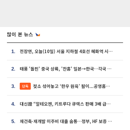
많이 본 뉴스
전장연, 오늘(10일) 서울 지하철 4호선 혜화역 시위…1호선 용산역 무정차
1.
태풍 '돌핀' 중국 상륙, '찬홈' 일본→한국…각국 기상청 예상 경로는?
2.
젖소 섞어놓고 ‘한우 원육’ 팔이...공영홈쇼핑 표기·검증 구멍
단독
3.
대신證 “알테오젠, 키트루다 큐렉스 판매 3배 급증…목표가 41만원 상향”
4.
재건축·재개발 이주비 대출 숨통…정부, HF 보증 신설 추진
5.