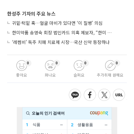
한성주 기자의 주요 뉴스
귀밑·턱밑 혹…얼굴 마비가 있다면 ‘이 질병’ 의심
한미약품 송영숙 회장 법인카드 의혹 제보자, “한미 잘 되기 바라는 마음”
‘레켐비’ 독주 치매 치료제 시장…국산 신약 등장하나
0
0
0
0
좋아요
화나요
슬퍼요
추가취재 원해요