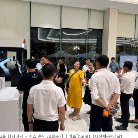
룹 행사에서 서비스 중인 AI로봇커피 비트(b;eat). (사진제공=다날)