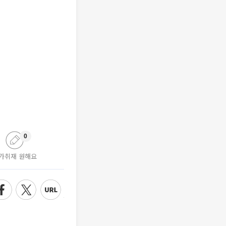
0
가취재 원해요