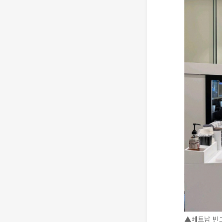
▲베트남 빈그