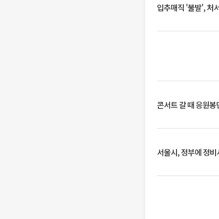
입추매직 '불발', 처
콘서트 갈 때 응원봉만
서울시, 정부에 정비사