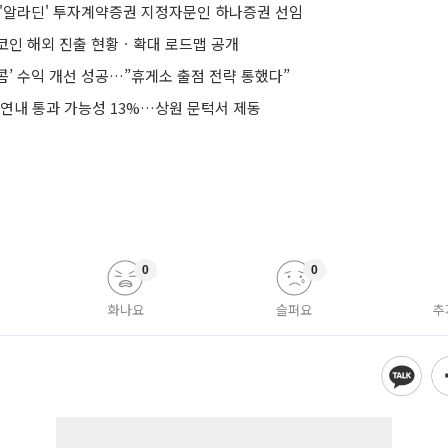
 '알라딘' 투자계약증권 지정자문인 하나증권 선임
코인 해외 진출 현황ㆍ확대 로드맵 공개
콤’ 수익 개선 성공…”휴게소 출점 전략 통했다”
 연내 통과 가능성 13%…상원 문턱서 제동
0
0
화나요
슬퍼요
추