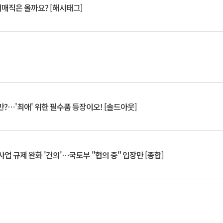
서매직은 올까요? [해시태그]
?⋯'최애' 위한 필수품 등장이오! [솔드아웃]
업 규제 완화 '건의'⋯국토부 "협의 중" 입장만 [종합]