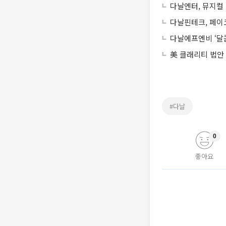
다날엔터, 뮤지컬
다날핀테크, 페이
다날에프엔비 ‘달
美 클래리티 법안
#다날
0
좋아요