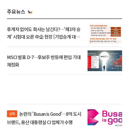
주요뉴스
후계자 없어도 회사는 남긴다?…‘제3자 승
계’ 시험대 오른 中企 현장 [기업승계 대전
환]
MSCI 발표 D-7…후보주 반등에 편입 기대
재점화
논란의 'Busan is Good'…8억 도시
단독
브랜드, 용산 대통령실 CI 업체가 수행