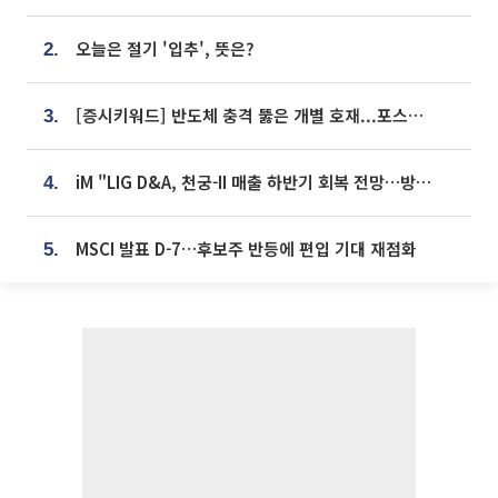
오늘은 절기 '입추', 뜻은?
2.
[증시키워드] 반도체 충격 뚫은 개별 호재...포스코퓨처엠·에코프로·한화솔루션 '눈길'
3.
iM "LIG D&A, 천궁-II 매출 하반기 회복 전망…방산 톱픽 유지"
4.
MSCI 발표 D-7…후보주 반등에 편입 기대 재점화
5.