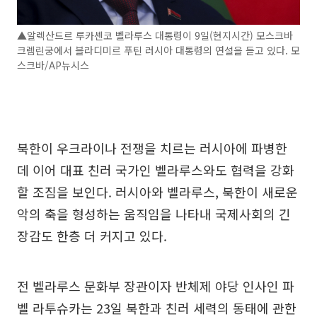
▲알렉산드르 루카셴코 벨라루스 대통령이 9일(현지시간) 모스크바
크렘린궁에서 블라디미르 푸틴 러시아 대통령의 연설을 듣고 있다. 모
스크바/AP뉴시스
북한이 우크라이나 전쟁을 치르는 러시아에 파병한
데 이어 대표 친러 국가인 벨라루스와도 협력을 강화
할 조짐을 보인다. 러시아와 벨라루스, 북한이 새로운
악의 축을 형성하는 움직임을 나타내 국제사회의 긴
장감도 한층 더 커지고 있다.
전 벨라루스 문화부 장관이자 반체제 야당 인사인 파
벨 라투슈카는 23일 북한과 친러 세력의 동태에 관한