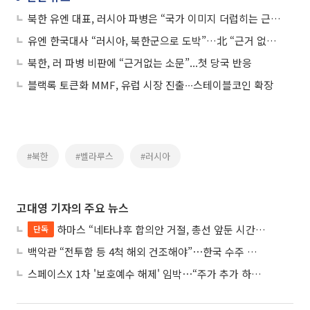
북한 유엔 대표, 러시아 파병은 “국가 이미지 더럽히는 근거 없는 소문”
유엔 한국대사 “러시아, 북한군으로 도박”…北 “근거 없는 소문”
북한, 러 파병 비판에 “근거없는 소문”...첫 당국 반응
블랙록 토큰화 MMF, 유럽 시장 진출∙∙∙스테이블코인 확장
#북한
#벨라루스
#러시아
고대영 기자의 주요 뉴스
하마스 “네타냐후 합의안 거절, 총선 앞둔 시간 끌기”
단독
백악관 “전투함 등 4척 해외 건조해야”⋯한국 수주 기대
스페이스X 1차 '보호예수 해제' 임박⋯“주가 추가 하락 가능성”