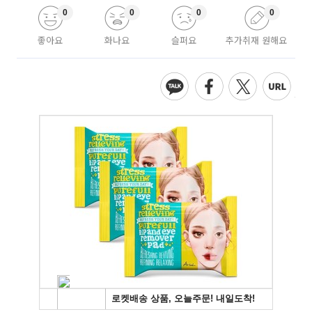
0
0
0
0
좋아요
화나요
슬퍼요
추가취재 원해요