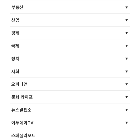
부동산
산업
경제
국제
정치
사회
오피니언
문화·라이프
뉴스발전소
이투데이TV
스페셜리포트