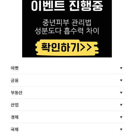
마켓
금융
부동산
산업
경제
국제