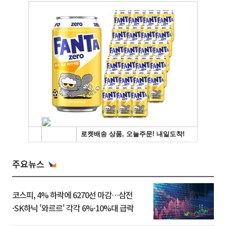
주요뉴스
코스피, 4% 하락에 6270선 마감…삼전
·SK하닉 '와르르' 각각 6%·10%대 급락