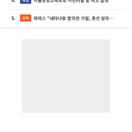
서울양양고속도로 이천터널 앞 사고 발생
속보
4.
하마스 “네타냐후 합의안 거절, 총선 앞두고 시간 끌기”
단독
5.