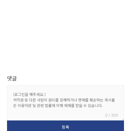
댓글
0 / 300