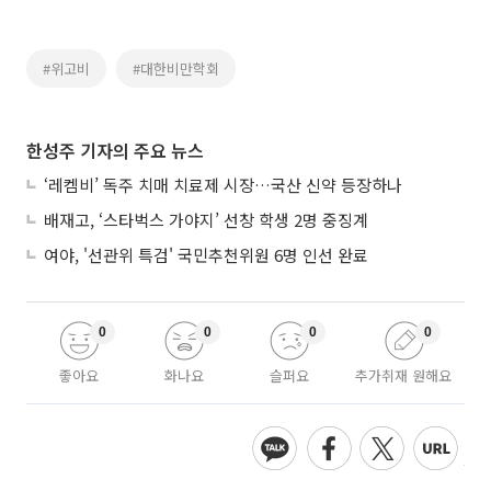
#위고비
#대한비만학회
한성주 기자의 주요 뉴스
‘레켐비’ 독주 치매 치료제 시장…국산 신약 등장하나
배재고, ‘스타벅스 가야지’ 선창 학생 2명 중징계
여야, '선관위 특검' 국민추천위원 6명 인선 완료
0
0
0
0
좋아요
화나요
슬퍼요
추가취재 원해요