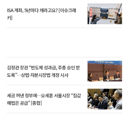
ISA 계좌, 5년마다 깨라고요? [이슈크래
커]
김정관 장관 “반도체 성과급, 주총 승인 받
도록”…상법·자본시장법 개정 시사
세금 꺼낸 정부에…오세훈 서울시장 “집값
해법은 공급” [종합]