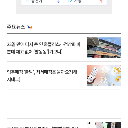
주요뉴스
22일 만에 다시 문 연 홈플러스…정상화 바
쁜데 재고 없어 ‘발동동’[가보니]
입추매직 '불발', 처서매직은 올까요? [해
시태그]