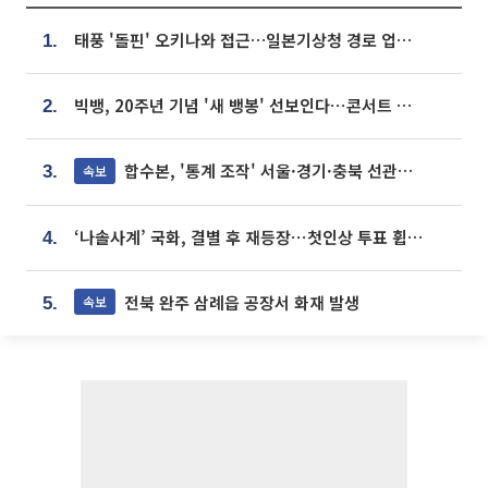
태풍 '돌핀' 오키나와 접근…일본기상청 경로 업데이트
1.
빅뱅, 20주년 기념 '새 뱅봉' 선보인다⋯콘서트 앞두고 팝업 개최
2.
합수본, '통계 조작' 서울·경기·충북 선관위 등 추가 압수수색
속보
3.
‘나솔사계’ 국화, 결별 후 재등장⋯첫인상 투표 휩쓸고 ‘인기녀’ 등극
4.
전북 완주 삼례읍 공장서 화재 발생
속보
5.