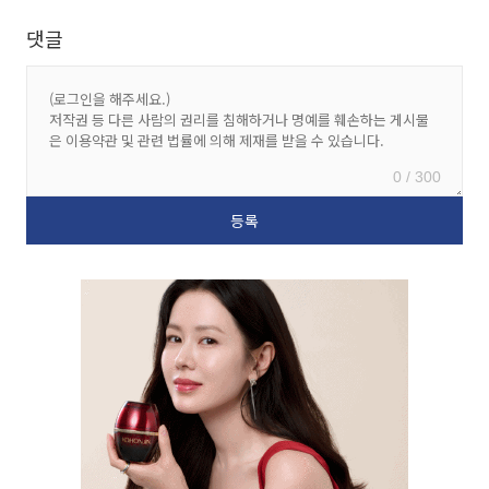
댓글
0 / 300