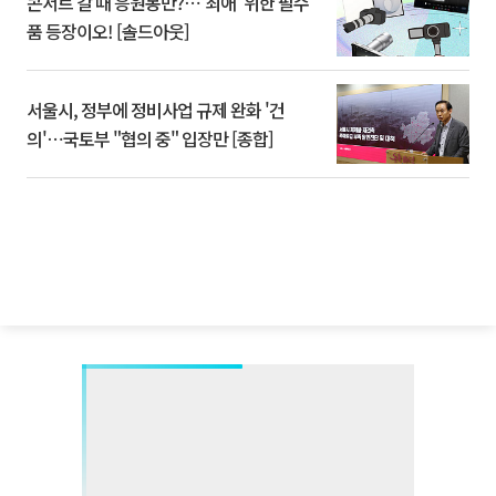
콘서트 갈 때 응원봉만?⋯'최애' 위한 필수
품 등장이오! [솔드아웃]
서울시, 정부에 정비사업 규제 완화 '건
의'⋯국토부 "협의 중" 입장만 [종합]