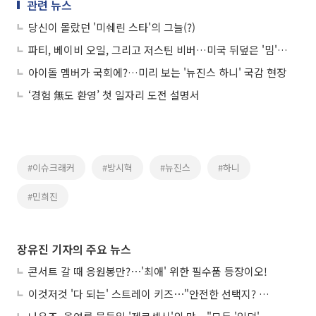
관련 뉴스
당신이 몰랐던 '미쉐린 스타'의 그늘(?)
파티, 베이비 오일, 그리고 저스틴 비버…미국 뒤덮은 '밈'의 실체
아이돌 멤버가 국회에?…미리 보는 '뉴진스 하니' 국감 현장
‘경험 無도 환영’ 첫 일자리 도전 설명서
#이슈크래커
#방시혁
#뉴진스
#하니
#민희진
장유진 기자의 주요 뉴스
콘서트 갈 때 응원봉만?⋯'최애' 위한 필수품 등장이오!
이것저것 '다 되는' 스트레이 키즈⋯"안전한 선택지? 도전이 재밌죠"