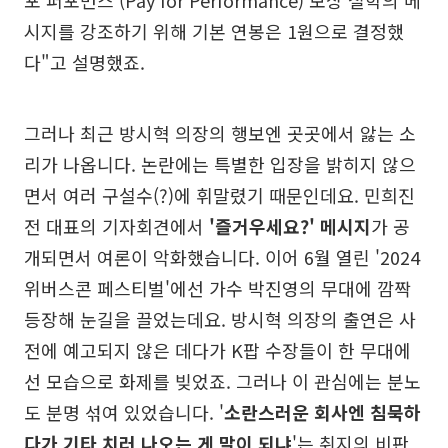
포 퍼포먼스'(Pay for Performance) 보상 철학의 메
시지를 강조하기 위해 기본 연봉은 1원으로 결정했
다"고 설명했죠.
그러나 최근 방시혁 의장의 행보엔 곳곳에서 앓는 소
리가 나옵니다. 논란에는 특별한 입장을 밝히지 않으
면서 여러 구설수(?)에 휘말렸기 때문인데요. 민희진
전 대표의 기자회견에서
'즐거우세요?' 메시지
가 공
개되면서 여론이 악화했습니다. 이어 6월 열린 '2024
위버스콘 페스티벌'에선 가수 박진영의 무대에 깜짝
등장해 눈길을 끌었는데요. 방시혁 의장의 출연은 사
전에 예고되지 않은 데다가 K팝 수장들이 한 무대에
선 모습으로 화제를 빚었죠. 그러나 이 관심에는 분노
도 분명 섞여 있었습니다. '
소란스러운 회사엔 침묵하
다가 기타 치러 나오는 게 말이 되냐
'는 취지의 비판