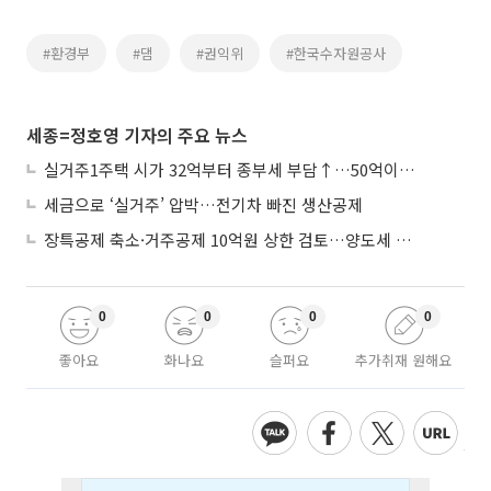
#환경부
#댐
#권익위
#한국수자원공사
세종=정호영 기자의 주요 뉴스
실거주1주택 시가 32억부터 종부세 부담↑…50억이면 454→979만원
세금으로 ‘실거주’ 압박…전기차 빠진 생산공제
장특공제 축소·거주공제 10억원 상한 검토…양도세 실거주 중심 개편
0
0
0
0
좋아요
화나요
슬퍼요
추가취재 원해요