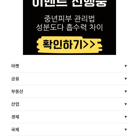
마켓
금융
부동산
산업
경제
국제