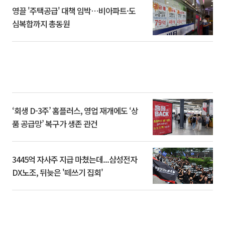
영끌 '주택공급' 대책 임박⋯비아파트·도
심복합까지 총동원
‘회생 D-3주’ 홈플러스, 영업 재개에도 ‘상
품 공급망’ 복구가 생존 관건
3445억 자사주 지급 마쳤는데...삼성전자
DX노조, 뒤늦은 '떼쓰기 집회'