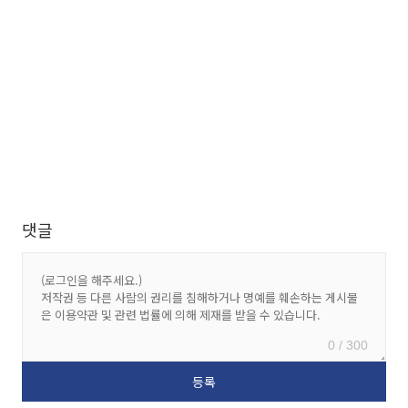
댓글
0 / 300