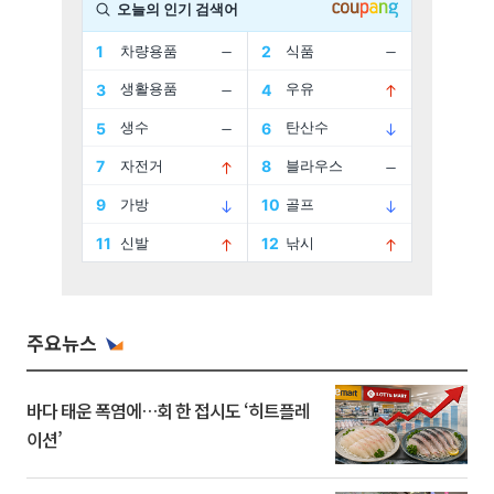
주요뉴스
바다 태운 폭염에…회 한 접시도 ‘히트플레
이션’