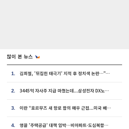
많이 본 뉴스
김희철, '뒤집힌 태극기' 지적 후 정치색 논란…"좌우 떠나 우리나라 국기"
1.
3445억 자사주 지급 마쳤는데...삼성전자 DX노조, 뒤늦은 '떼쓰기 집회'
2.
이란 “호르무즈 새 항로 합의 매우 근접...미국 배상 먼저”
3.
영끌 '주택공급' 대책 임박⋯비아파트·도심복합까지 총동원
4.