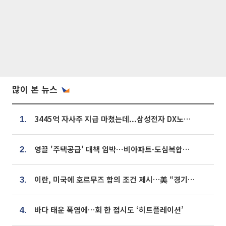
많이 본 뉴스
3445억 자사주 지급 마쳤는데...삼성전자 DX노조, 뒤늦은 '떼쓰기 집회'
1.
영끌 '주택공급' 대책 임박⋯비아파트·도심복합까지 총동원
2.
이란, 미국에 호르무즈 합의 조건 제시…美 “경기 아직 안 끝나” [종합]
3.
바다 태운 폭염에…회 한 접시도 ‘히트플레이션’
4.