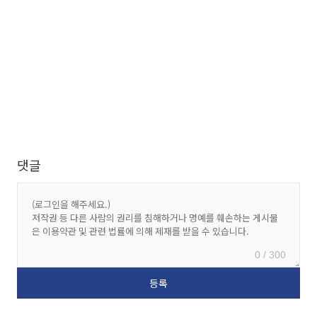
댓글
0 / 300