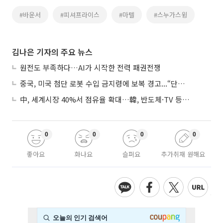
#바운서
#피셔프라이스
#마텔
#스누가스윙
김나은 기자의 주요 뉴스
원전도 부족하다…AI가 시작한 전력 패권전쟁
중국, 미국 첨단 로봇 수입 금지령에 보복 경고...“단호히 대응”
中, 세계시장 40%서 점유율 확대…韓, 반도체·TV 등 4개 품목 1위
0
0
0
0
좋아요
화나요
슬퍼요
추가취재 원해요