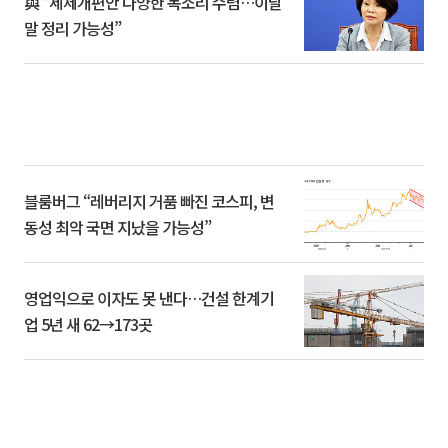
與 “세제개편안 다양한 목소리 수렴…이달
말 정리 가능성”
블룸버그 “레버리지 거품 빠진 코스피, 변
동성 최악 국면 지났을 가능성”
영업익으로 이자도 못 낸다…건설 한계기
업 5년 새 62→173곳