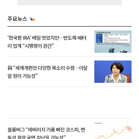
주요뉴스
‘한국판 IRA’ 베일 벗었지만…반도체·배터
리 업계 “시행령이 관건”
與 “세제개편안 다양한 목소리 수렴…이달
말 정리 가능성”
블룸버그 “레버리지 거품 빠진 코스피, 변
동성 최악 국면 지났을 가능성”