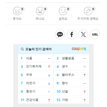
0
0
0
0
좋아요
화나요
슬퍼요
추가취재 원해요