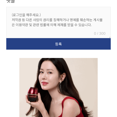
댓글
0 / 300