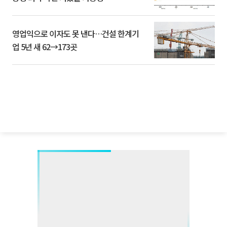
영업익으로 이자도 못 낸다…건설 한계기
업 5년 새 62→173곳