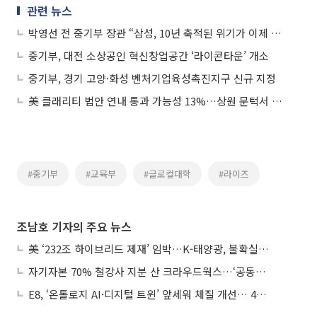
관련 뉴스
박영선 전 중기부 장관 “삼성, 10년 축적된 위기가 이제 터져…AI 시대 준비 못한 것”
중기부, 대전 소상공인 혁신창업공간 ‘라이콘타운’ 개소
중기부, 경기 고양·화성 벤처기업육성촉진지구 신규 지정
美 클래리티 법안 연내 통과 가능성 13%…상원 문턱서 제동
#중기부
#교육부
#글로컬대학
#라이즈
조남호 기자의 주요 뉴스
美 ‘232조 하이브리드 제재’ 임박…K-태양광, 불확실성 털고 날개 다나
자기자본 70% 철강사 지분 산 크라우드웍스…‘공동경영’으로 AI 시너지 낼까
E8, ‘온톨로지 AI·디지털 트윈’ 앞세워 체질 개선… 4분기 흑자전환 총력