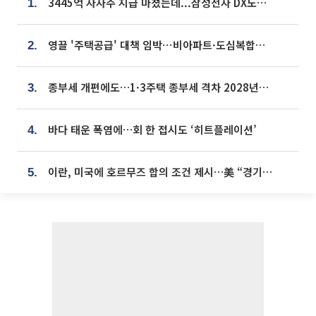
3445억 자사주 지급 마쳤는데...삼성전자 DX노조, 뒤늦은 '떼쓰기 집회'
1.
영끌 '주택공급' 대책 임박⋯비아파트·도심복합까지 총동원
2.
종부세 개편에도…1·3주택 종부세 격차 2028년부터 확대
3.
바다 태운 폭염에…회 한 접시도 ‘히트플레이션’
4.
이란, 미국에 호르무즈 합의 조건 제시…美 “경기 아직 안 끝나” [종합]
5.