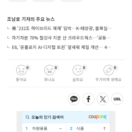
조남호 기자의 주요 뉴스
美 ‘232조 하이브리드 제재’ 임박…K-태양광, 불확실성 털고 날개 다나
자기자본 70% 철강사 지분 산 크라우드웍스…‘공동경영’으로 AI 시너지 낼까
E8, ‘온톨로지 AI·디지털 트윈’ 앞세워 체질 개선… 4분기 흑자전환 총력
0
0
0
0
좋아요
화나요
슬퍼요
추가취재 원해요