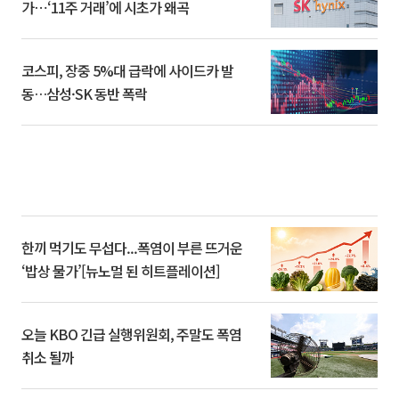
가⋯‘11주 거래’에 시초가 왜곡
코스피, 장중 5%대 급락에 사이드카 발
동…삼성·SK 동반 폭락
한끼 먹기도 무섭다...폭염이 부른 뜨거운
‘밥상 물가’[뉴노멀 된 히트플레이션]
오늘 KBO 긴급 실행위원회, 주말도 폭염
취소 될까