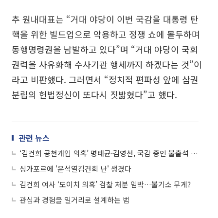
추 원내대표는 “거대 야당이 이번 국감을 대통령 탄
핵을 위한 빌드업으로 악용하고 정쟁 쇼에 몰두하며
동행명령권을 남발하고 있다”며 “거대 야당이 국회
권력을 사유화해 수사기관 행세까지 하겠다는 것”이
라고 비판했다. 그러면서 “정치적 편파성 앞에 삼권
분립의 헌법정신이 또다시 짓밟혔다”고 했다.
관련 뉴스
‘김건희 공천개입 의혹’ 명태균·김영선, 국감 증인 불출석 통보
싱가포르에 '윤석열김건희 난' 생겼다
김건희 여사 ‘도이치 의혹’ 검찰 처분 임박…불기소 무게?
관심과 경험을 일거리로 설계하는 법