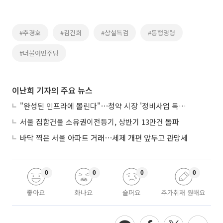
#추경호
#김건희
#상설특검
#동행명령
#더불어민주당
이난희 기자의 주요 뉴스
"완성된 인프라에 몰린다"⋯청약 시장 '정비사업 독주' 42배 격차
서울 집합건물 소유권이전등기, 상반기 13만건 돌파
바닥 찍은 서울 아파트 거래⋯세제 개편 앞두고 관망세
0
0
0
0
좋아요
화나요
슬퍼요
추가취재 원해요