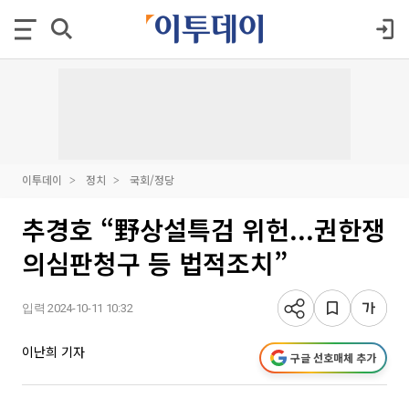
이투데이
정치
국회/정당
추경호 “野상설특검 위헌...권한쟁
의심판청구 등 법적조치”
입력 2024-10-11 10:32
이난희 기자
구글 선호매체 추가