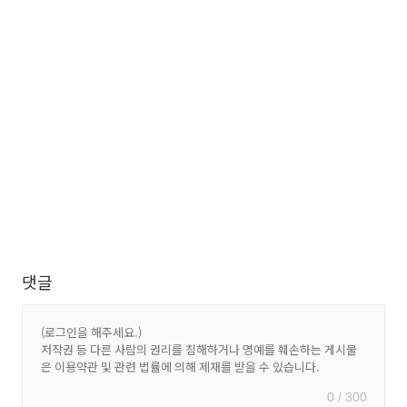
댓글
0 / 300