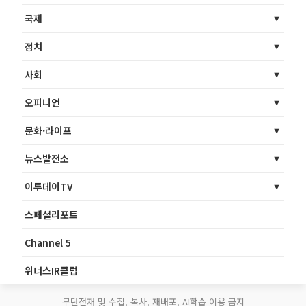
국제
정치
사회
오피니언
문화·라이프
뉴스발전소
이투데이TV
스페셜리포트
Channel 5
위너스IR클럽
무단전재 및 수집, 복사, 재배포, AI학습 이용 금지