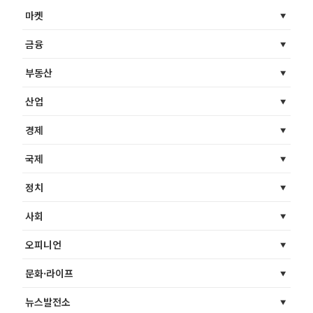
마켓
금융
부동산
산업
경제
국제
정치
사회
오피니언
문화·라이프
뉴스발전소