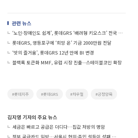
관련 뉴스
‘노인·장애인도 쉽게’, 롯데GRS ‘배려형 키오스크’ 전국 매장 도입
롯데GRS, 영등포구에 ‘희망 온’ 기금 2000만원 전달
‘맛의 즐거움’, 롯데GRS 12년 만에 BI 변경
블랙록 토큰화 MMF, 유럽 시장 진출∙∙∙스테이블코인 확장
#롯데지주
#롯데GRS
#차우철
#긍정양육
김지영 기자의 주요 뉴스
세금은 빠르고 공급은 더디다…집값 처방의 명암
정부 공급카드 임박…서울시 협의·주민 설득이 성패 가른다