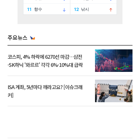
주요뉴스
코스피, 4% 하락에 6270선 마감…삼전
·SK하닉 '와르르' 각각 6%·10%대 급락
ISA 계좌, 5년마다 깨라고요? [이슈크래
커]