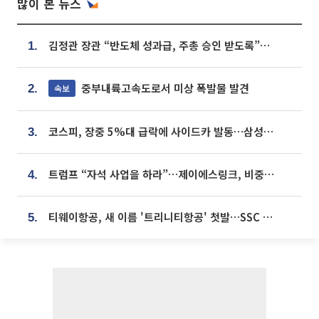
많이 본 뉴스
김정관 장관 “반도체 성과급, 주총 승인 받도록”…상법·자본시장법 개정 시사
1.
중부내륙고속도로서 미상 폭발물 발견
속보
2.
코스피, 장중 5%대 급락에 사이드카 발동…삼성·SK 동반 폭락
3.
트럼프 “자석 사업을 하라”…제이에스링크, 비중국 영구자석 공급망 구축 속도
4.
티웨이항공, 새 이름 '트리니티항공' 첫발…SSC 전략 본격화
5.