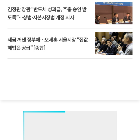
김정관 장관 “반도체 성과급, 주총 승인 받
도록”…상법·자본시장법 개정 시사
세금 꺼낸 정부에…오세훈 서울시장 “집값
해법은 공급” [종합]