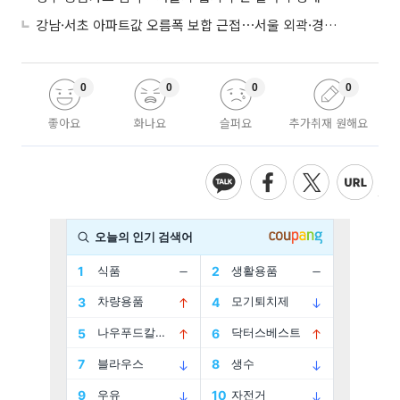
강남·서초 아파트값 오름폭 보합 근접⋯서울 외곽·경기 남부 중심 매수세
0
0
0
0
좋아요
화나요
슬퍼요
추가취재 원해요