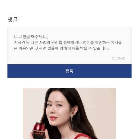
댓글
0 / 300