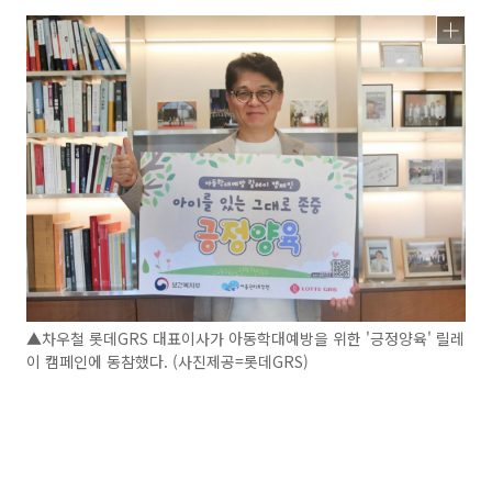
▲차우철 롯데GRS 대표이사가 아동학대예방을 위한 '긍정양육' 릴레
이 캠페인에 동참했다. (사진제공=롯데GRS)