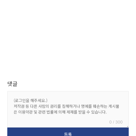
댓글
0 / 300