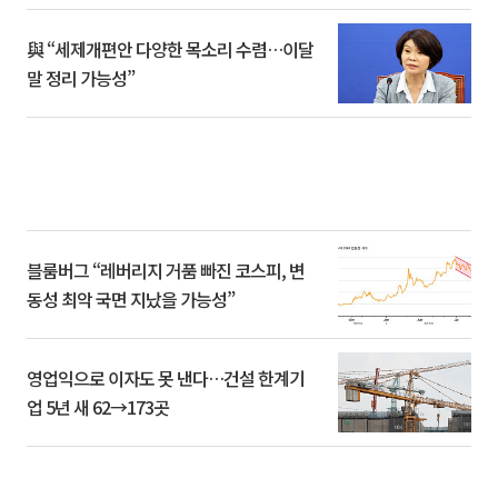
與 “세제개편안 다양한 목소리 수렴…이달
말 정리 가능성”
블룸버그 “레버리지 거품 빠진 코스피, 변
동성 최악 국면 지났을 가능성”
영업익으로 이자도 못 낸다…건설 한계기
업 5년 새 62→173곳