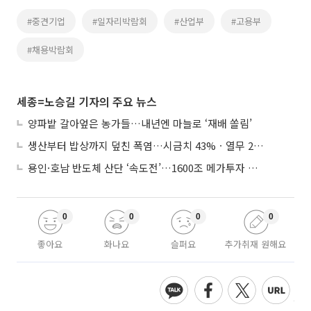
#중견기업
#일자리박람회
#산업부
#고용부
#채용박람회
세종=노승길 기자의 주요 뉴스
양파밭 갈아엎은 농가들…내년엔 마늘로 ‘재배 쏠림’
생산부터 밥상까지 덮친 폭염…시금치 43%ㆍ열무 28% 급등
용인·호남 반도체 산단 ‘속도전’…1600조 메가투자 이행 총력
0
0
0
0
좋아요
화나요
슬퍼요
추가취재 원해요