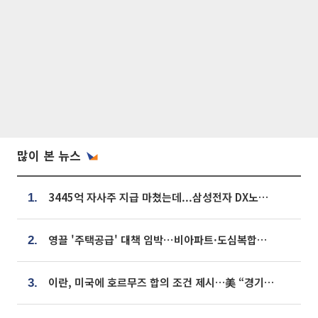
많이 본 뉴스
3445억 자사주 지급 마쳤는데...삼성전자 DX노조, 뒤늦은 '떼쓰기 집회'
1.
영끌 '주택공급' 대책 임박⋯비아파트·도심복합까지 총동원
2.
이란, 미국에 호르무즈 합의 조건 제시…美 “경기 아직 안 끝나” [종합]
3.