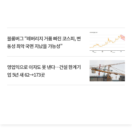
블룸버그 “레버리지 거품 빠진 코스피, 변
동성 최악 국면 지났을 가능성”
영업익으로 이자도 못 낸다…건설 한계기
업 5년 새 62→173곳