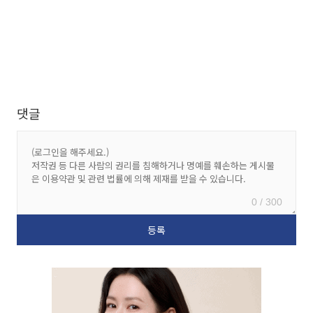
댓글
0 / 300