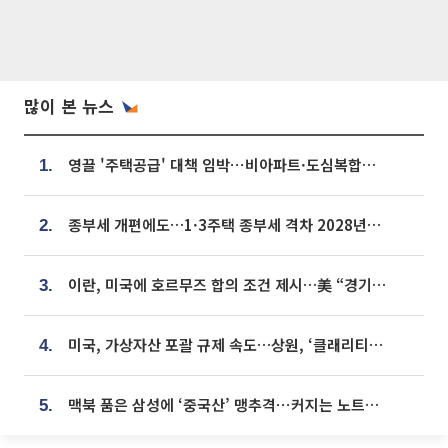
많이 본 뉴스
영끌 '주택공급' 대책 임박⋯비아파트·도심복합까지 총동원
1.
종부세 개편에도…1·3주택 종부세 격차 2028년부터 확대
2.
이란, 미국에 호르무즈 합의 조건 제시…美 “경기 아직 안 끝나” [종합]
3.
미국, 가상자산 포괄 규제 속도…상원, ‘클래리티법’ 9월 절차투표 추진
4.
맥북 품은 삼성에 ‘중국산’ 맹추격⋯커지는 노트북 OLED 시장
5.