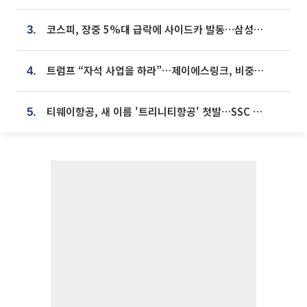
코스피, 장중 5%대 급락에 사이드카 발동…삼성·SK 동반 폭락
3.
트럼프 “자석 사업을 하라”…제이에스링크, 비중국 영구자석 공급망 구축 속도
4.
티웨이항공, 새 이름 '트리니티항공' 첫발…SSC 전략 본격화
5.