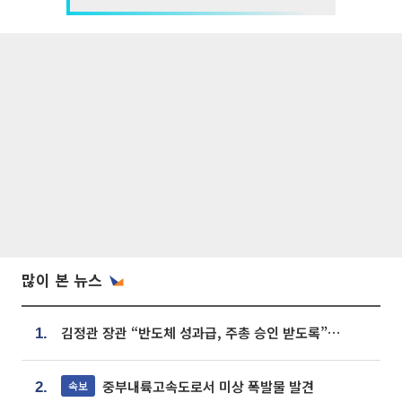
많이 본 뉴스
김정관 장관 “반도체 성과급, 주총 승인 받도록”…상법·자본시장법 개정 시사
1.
중부내륙고속도로서 미상 폭발물 발견
속보
2.