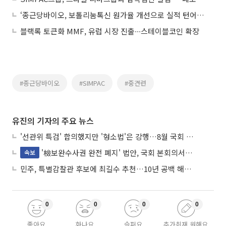
‘종근당바이오, 보톨리눔톡신 원가율 개선으로 실적 턴어라운드 가속화’
블랙록 토큰화 MMF, 유럽 시장 진출∙∙∙스테이블코인 확장
#종근당바이오
#SIMPAC
#중견련
유진의 기자의 주요 뉴스
'선관위 특검' 합의했지만 '형소법'은 강행…8월 국회 '입법 2차전' 예고
'檢보완수사권 완전 폐지' 법안, 국회 본회의서 민주당 주도 통과
속보
민주, 특별감찰관 후보에 최길수 추천…10년 공백 해소 속도
0
0
0
0
좋아요
화나요
슬퍼요
추가취재 원해요