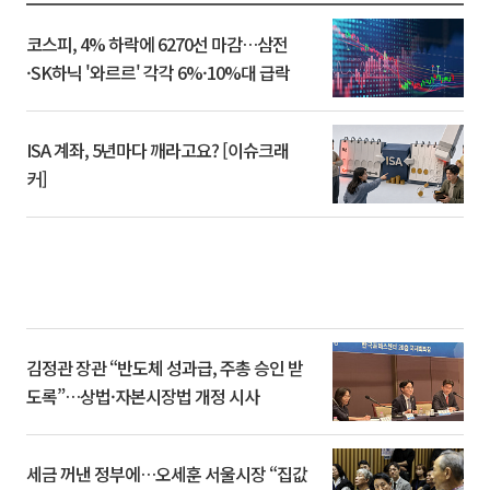
코스피, 4% 하락에 6270선 마감…삼전
·SK하닉 '와르르' 각각 6%·10%대 급락
ISA 계좌, 5년마다 깨라고요? [이슈크래
커]
김정관 장관 “반도체 성과급, 주총 승인 받
도록”…상법·자본시장법 개정 시사
세금 꺼낸 정부에…오세훈 서울시장 “집값