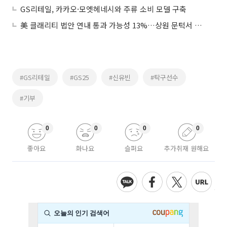
GS리테일, 카카오·모엣헤네시와 주류 소비 모델 구축
美 클래리티 법안 연내 통과 가능성 13%…상원 문턱서 제동
#GS리테일
#GS25
#신유빈
#탁구선수
#기부
0
0
0
0
좋아요
화나요
슬퍼요
추가취재 원해요