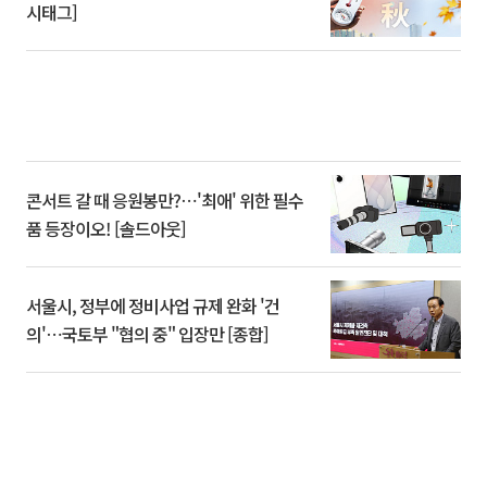
시태그]
콘서트 갈 때 응원봉만?⋯'최애' 위한 필수
품 등장이오! [솔드아웃]
서울시, 정부에 정비사업 규제 완화 '건
의'⋯국토부 "협의 중" 입장만 [종합]