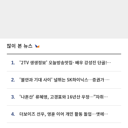
많이 본 뉴스
'2TV 생생정보' 오늘방송맛집- 배우 강성진 단골! 쌀국수ㆍ푸팟퐁 커리 맛집 '블○○○'
1.
'불안과 기대 사이' 널뛰는 SK하이닉스…증권가 "HBM4·LTA 기반 펀터멘털 견고"
2.
'나혼산' 류혜영, 고경표와 16년산 우정…"자취방서 부모님과 마주쳐"
3.
더보이즈 선우, 영훈 이어 개인 활동 돌입⋯앳에어리어와 전속계약
4.