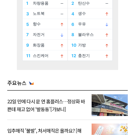
주요뉴스
22일 만에 다시 문 연 홈플러스…정상화 바
쁜데 재고 없어 ‘발동동’[가보니]
입추매직 '불발', 처서매직은 올까요? [해