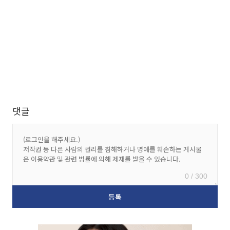
댓글
0 / 300