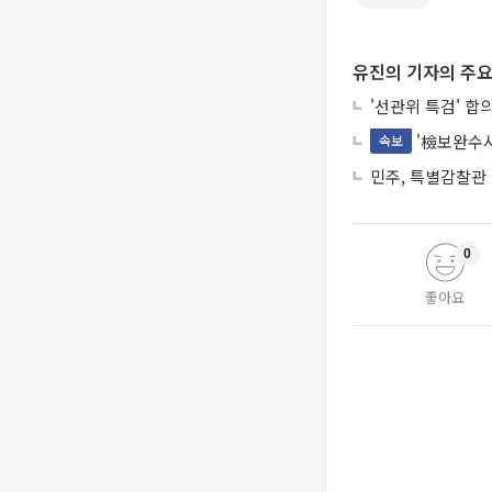
유진의 기자의 주요
'선관위 특검' 합
'檢보완수사
속보
민주, 특별감찰관
0
좋아요