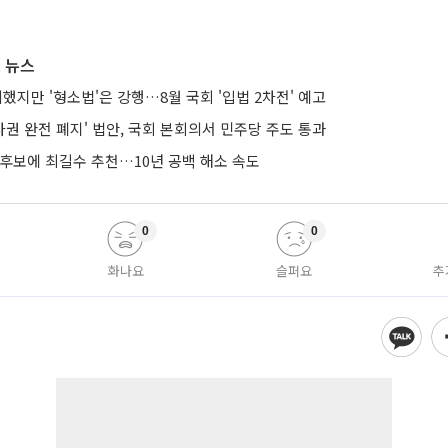
 뉴스
의했지만 '형소법'은 강행…8월 국회 '입법 2차전' 예고
권 완전 폐지' 법안, 국회 본회의서 민주당 주도 통과
 후보에 최길수 추천…10년 공백 해소 속도
0
0
화나요
슬퍼요
추