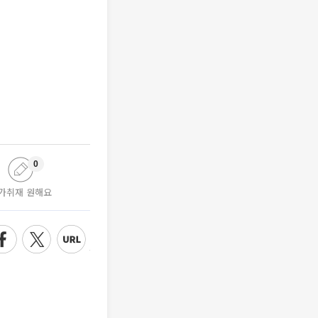
0
가취재 원해요