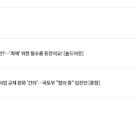
?⋯'최애' 위한 필수품 등장이오! [솔드아웃]
업 규제 완화 '건의'⋯국토부 "협의 중" 입장만 [종합]