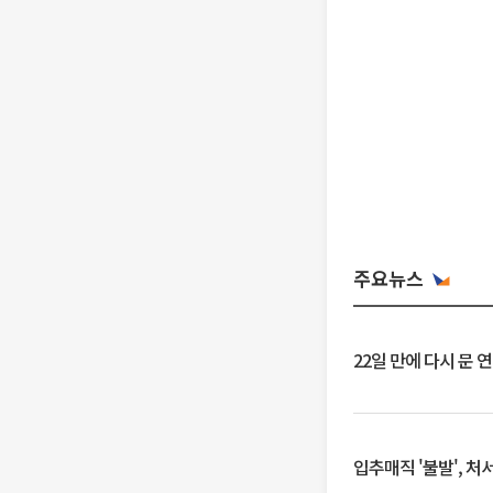
주요뉴스
22일 만에 다시 문 
입추매직 '불발', 처