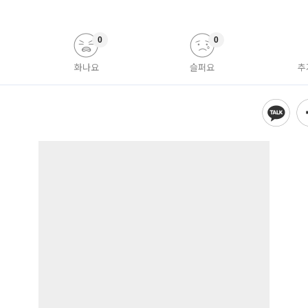
0
0
화나요
슬퍼요
추