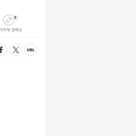
0
가취재 원해요