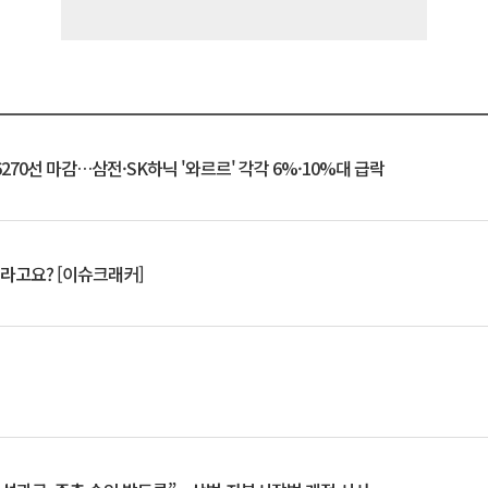
6270선 마감…삼전·SK하닉 '와르르' 각각 6%·10%대 급락
 깨라고요? [이슈크래커]