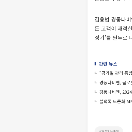
김용범 경동나비엔
든 고객이 쾌적한
정기’를 필두로 
관련 뉴스
“공기질 관리 통
경동나비엔, 글로벌
경동나비엔, 20
블랙록 토큰화 MM
#경동나비엔