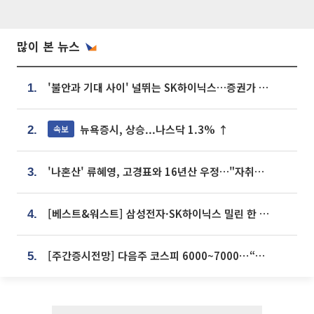
많이 본 뉴스
'불안과 기대 사이' 널뛰는 SK하이닉스…증권가 "HBM4·LTA 기반 펀터멘털 견고"
1.
뉴욕증시, 상승...나스닥 1.3% ↑
속보
2.
'나혼산' 류혜영, 고경표와 16년산 우정…"자취방서 부모님과 마주쳐"
3.
[베스트&워스트] 삼성전자·SK하이닉스 밀린 한 주…상상인증권은 85% 급등
4.
[주간증시전망] 다음주 코스피 6000~7000⋯“外人 수급은 정책이 변수”
5.