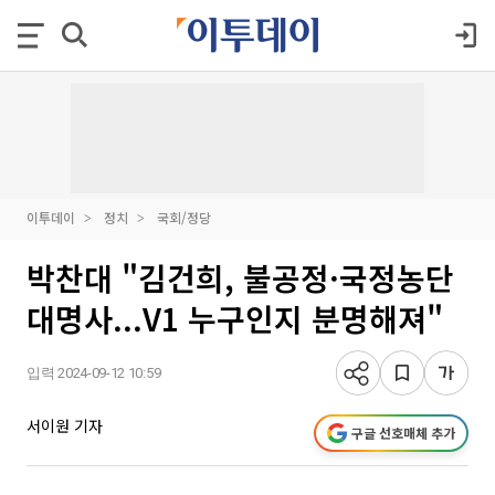
이투데이
정치
국회/정당
박찬대 "김건희, 불공정·국정농단
대명사...V1 누구인지 분명해져"
입력 2024-09-12 10:59
서이원 기자
구글 선호매체 추가