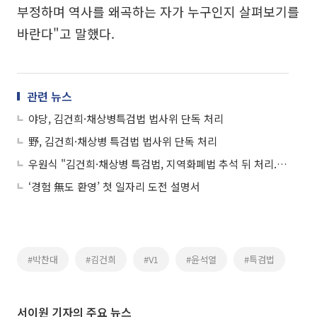
부정하며 역사를 왜곡하는 자가 누구인지 살펴보기를
바란다"고 말했다.
관련 뉴스
야당, 김건희·채상병특검법 법사위 단독 처리
野, 김건희·채상병 특검법 법사위 단독 처리
우원식 "김건희·채상병 특검법, 지역화폐법 추석 뒤 처리...의정갈등 해결이 우선"
‘경험 無도 환영’ 첫 일자리 도전 설명서
#박찬대
#김건희
#V1
#윤석열
#특검법
서이원 기자의 주요 뉴스