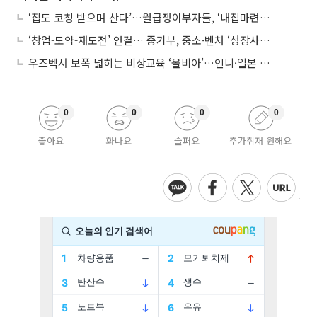
‘집도 코칭 받으며 산다’…월급쟁이부자들, ‘내집마련’ 신청 증가세
‘창업-도약-재도전’ 연결… 중기부, 중소·벤처 ‘성장사다리’ 짓는다
우즈벡서 보폭 넓히는 비상교육 ‘올비아’…인니·일본 진출 타진
0
0
0
0
좋아요
화나요
슬퍼요
추가취재 원해요