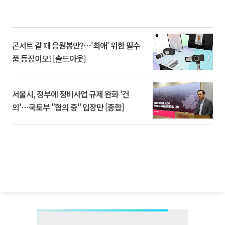
콘서트 갈 때 응원봉만?⋯'최애' 위한 필수
품 등장이오! [솔드아웃]
서울시, 정부에 정비사업 규제 완화 '건
의'⋯국토부 "협의 중" 입장만 [종합]