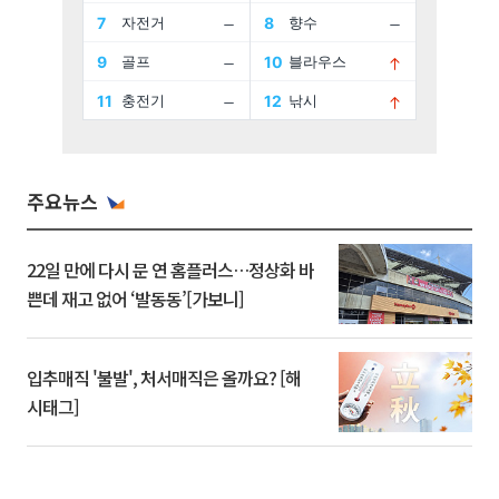
주요뉴스
22일 만에 다시 문 연 홈플러스…정상화 바
쁜데 재고 없어 ‘발동동’[가보니]
입추매직 '불발', 처서매직은 올까요? [해
시태그]