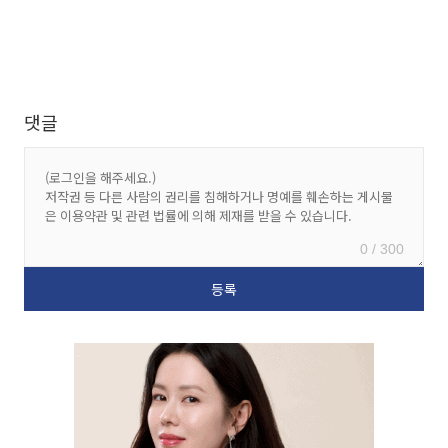
댓글
0 / 300