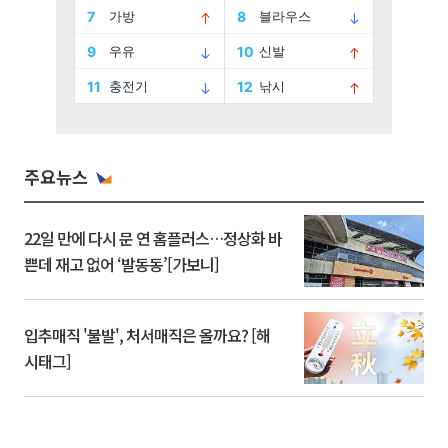
주요뉴스
22일 만에 다시 문 연 홈플러스…정상화 바
쁜데 재고 없어 ‘발동동’[가보니]
입추매직 '불발', 처서매직은 올까요? [해
시태그]