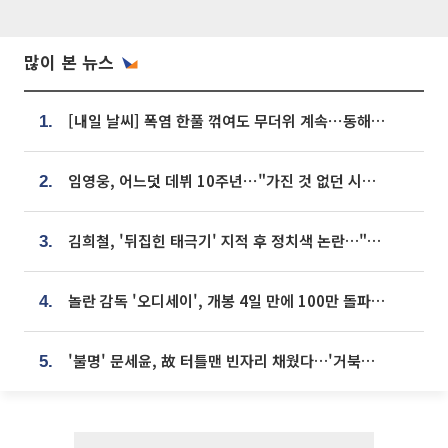
많이 본 뉴스
[내일 날씨] 폭염 한풀 꺾여도 무더위 계속⋯동해안 이틀 연속 비
1.
임영웅, 어느덧 데뷔 10주년⋯"가진 것 없던 시절, 내 앞엔 20명의 팬뿐"
2.
김희철, '뒤집힌 태극기' 지적 후 정치색 논란…"좌우 떠나 우리나라 국기"
3.
놀란 감독 '오디세이', 개봉 4일 만에 100만 돌파⋯'왕사남' 보다 빠르다
4.
'불명' 문세윤, 故 터틀맨 빈자리 채웠다…'거북이' 눈물의 최종 우승
5.