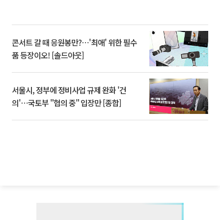
콘서트 갈 때 응원봉만?⋯'최애' 위한 필수
품 등장이오! [솔드아웃]
서울시, 정부에 정비사업 규제 완화 '건
의'⋯국토부 "협의 중" 입장만 [종합]