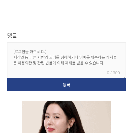
댓글
0 / 300