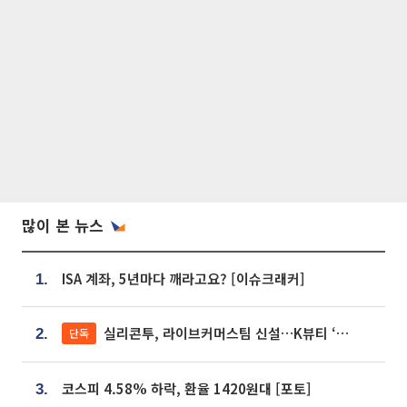
많이 본 뉴스
ISA 계좌, 5년마다 깨라고요? [이슈크래커]
1.
실리콘투, 라이브커머스팀 신설…K뷰티 ‘글로벌 판매망’ 확대[K뷰티 라방戰]
단독
2.
코스피 4.58% 하락, 환율 1420원대 [포토]
3.