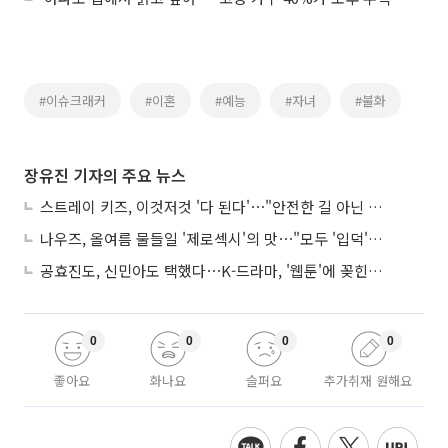
#이슈크래커
#이혼
#예능
#자녀
#불화
장유진 기자의 주요 뉴스
스트레이 키즈, 이것저것 '다 된다'⋯"안전한 길 아닌 도전이 재밌어"
나우즈, 올여름 물들일 '제로섹시'의 맛⋯"모두 '입덕'시킬 것"
공효진도, 신민아도 택했다⋯K-드라마, '웹툰'에 꽂힌 이유
0
0
0
0
좋아요
화나요
슬퍼요
추가취재 원해요