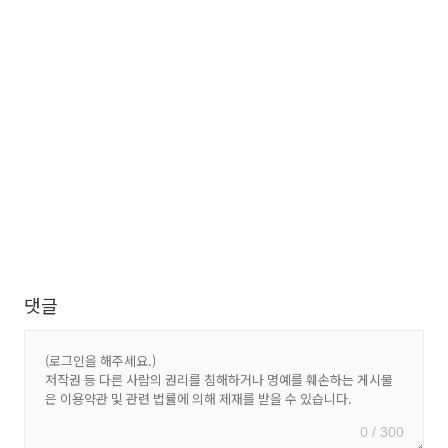
댓글
0 / 300