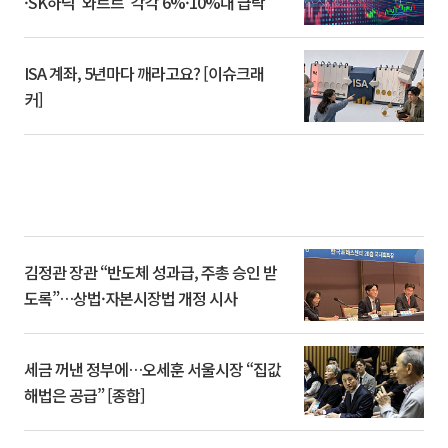
·SK하닉 '와르르' 각각 6%·10%대 급락
ISA 계좌, 5년마다 깨라고요? [이슈크래
커]
김정관 장관 “반도체 성과급, 주총 승인 받
도록”…상법·자본시장법 개정 시사
세금 꺼낸 정부에…오세훈 서울시장 “집값
해법은 공급” [종합]