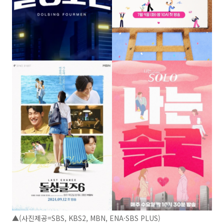
▲(사진제공=SBS, KBS2, MBN, ENA·SBS PLUS)