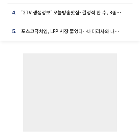
'2TV 생생정보' 오늘방송맛집- 결정적 한 수, 3종 메밀면! 메밀 소바 맛집 '의○○○○'
4.
포스코퓨처엠, LFP 시장 뚫었다…배터리사와 대규모 장기 공급 합의
5.