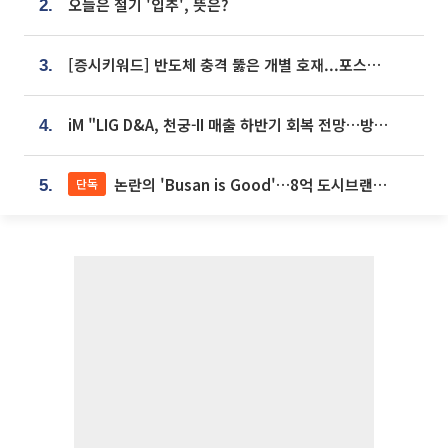
오늘은 절기 '입추', 뜻은?
2.
[증시키워드] 반도체 충격 뚫은 개별 호재...포스코퓨처엠·에코프로·한화솔루션 '눈길'
3.
iM "LIG D&A, 천궁-II 매출 하반기 회복 전망…방산 톱픽 유지"
4.
논란의 'Busan is Good'…8억 도시브랜드, 용산 대통령실 CI 업체가 수행
단독
5.