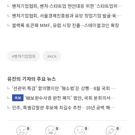
벤처기업협회, 벤처·스타트업 현안대응 위한 '스타트업위원회' 출범
벤처기업협회, 서울경제진흥원과 유망 창업기업 발굴·육성 협력
블랙록 토큰화 MMF, 유럽 시장 진출∙∙∙스테이블코인 확장
#벤처기업협회
#ACK
유진의 기자의 주요 뉴스
'선관위 특검' 합의했지만 '형소법'은 강행…8월 국회 '입법 2차전' 예고
'檢보완수사권 완전 폐지' 법안, 국회 본회의서 민주당 주도 통과
속보
민주, 특별감찰관 후보에 최길수 추천…10년 공백 해소 속도
0
0
0
0