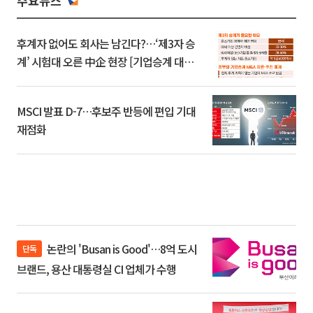
주요뉴스
후계자 없어도 회사는 남긴다?…‘제3자 승
계’ 시험대 오른 中企 현장 [기업승계 대전
환]
MSCI 발표 D-7…후보주 반등에 편입 기대
재점화
논란의 'Busan is Good'…8억 도시
단독
브랜드, 용산 대통령실 CI 업체가 수행