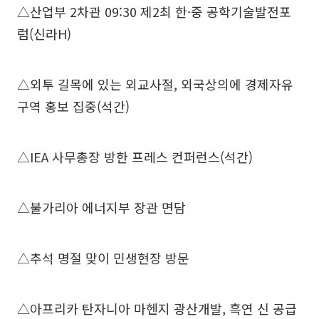
△산업부 2차관 09:30 제2최 한·중 공학기술발전포
럼(신라H)
△외투 길목에 있는 외교사절, 외국상의에 경제자유
구역 홍보 집중(석간)
△IEA 사무총장 방한 프레스 컨퍼런스(석간)
△불가리아 에너지부 장관 면담
△추석 명절 맞이 민생현장 방문
△아프리카 탄자니아 마헨지 광산개발, 흑연 신 공급