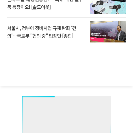
품 등장이오! [솔드아웃]
서울시, 정부에 정비사업 규제 완화 '건
의'⋯국토부 "협의 중" 입장만 [종합]