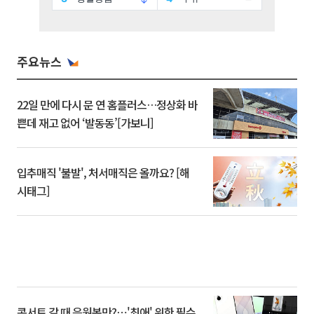
주요뉴스
22일 만에 다시 문 연 홈플러스…정상화 바
쁜데 재고 없어 ‘발동동’[가보니]
입추매직 '불발', 처서매직은 올까요? [해
시태그]
콘서트 갈 때 응원봉만?⋯'최애' 위한 필수