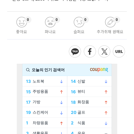
0
0
0
0
좋아요
화나요
슬퍼요
추가취재 원해요