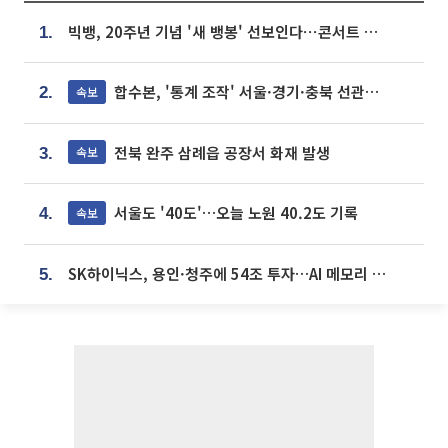
빅뱅, 20주년 기념 '새 뱅봉' 선보인다⋯콘서트 앞두고 팝업 개최
1.
합수본, '통계 조작' 서울·경기·충북 선관위 등 추가 압수수색
속보
2.
전북 완주 삼례읍 공장서 화재 발생
속보
3.
서울도 '40도'…오늘 노원 40.2도 기록
속보
4.
SK하이닉스, 용인·청주에 54조 투자…AI 메모리 생산기지 키운다
5.