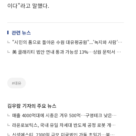
이다"라고 말했다.
관련 뉴스
"시민의 품으로 돌아온 수원 대유평공원"...'녹지와 사람'을 잇다
美 클래리티 법안 연내 통과 가능성 13%…상원 문턱서 제동
#대유
김우람 기자의 주요 뉴스
매출 4000억대에 시총은 겨우 500억…구영테크 낮은 몸값에 저가 승계 마무리
라온로보틱스, 국내 유일 차세대 반도체 공정 로봇 개발 ‘고객사 테스트 진행’
신성에스티, 2300억 규모 미국법인 가동 초읽기…북미 ESS 공략 본격화