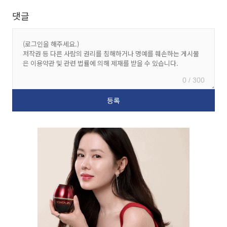
댓글
0 / 300