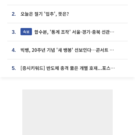
오늘은 절기 '입추', 뜻은?
2.
합수본, '통계 조작' 서울·경기·충북 선관위 등 추가 압수수색
속보
3.
빅뱅, 20주년 기념 '새 뱅봉' 선보인다⋯콘서트 앞두고 팝업 개최
4.
[증시키워드] 반도체 충격 뚫은 개별 호재...포스코퓨처엠·에코프로·한화솔루션 '눈길'
5.