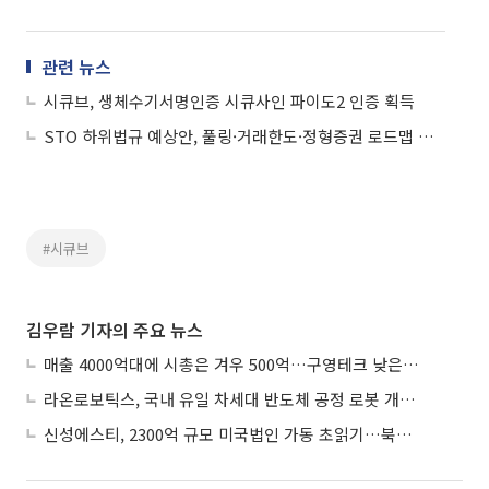
관련 뉴스
시큐브, 생체수기서명인증 시큐사인 파이도2 인증 획득
STO 하위법규 예상안, 풀링·거래한도·정형증권 로드맵 제시
#시큐브
김우람 기자의 주요 뉴스
매출 4000억대에 시총은 겨우 500억…구영테크 낮은 몸값에 저가 승계 마무리
라온로보틱스, 국내 유일 차세대 반도체 공정 로봇 개발 ‘고객사 테스트 진행’
신성에스티, 2300억 규모 미국법인 가동 초읽기…북미 ESS 공략 본격화