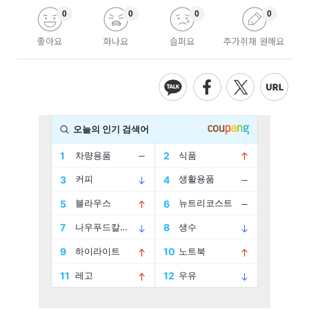
0
0
0
0
좋아요
화나요
슬퍼요
추가취재 원해요