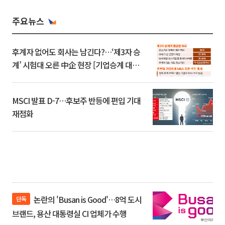
주요뉴스
후계자 없어도 회사는 남긴다?…‘제3자 승
계’ 시험대 오른 中企 현장 [기업승계 대전
환]
MSCI 발표 D-7…후보주 반등에 편입 기대
재점화
논란의 'Busan is Good'…8억 도시
단독
브랜드, 용산 대통령실 CI 업체가 수행