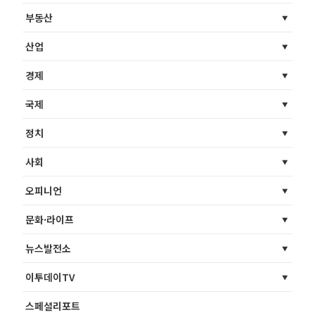
부동산
산업
경제
국제
정치
사회
오피니언
문화·라이프
뉴스발전소
이투데이TV
스페셜리포트