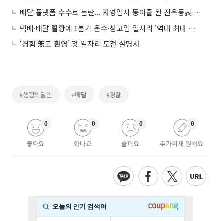
배달 플랫폼 수수료 논란... 자영업자 동아줄 된 진옥동表 상생앱 '땡겨요'
택배·배달 활황에 1분기 운수·창고업 일자리 '역대 최대 폭' 증가
‘경험 無도 환영’ 첫 일자리 도전 설명서
#생활의달인
#배달
#경찰
0
0
0
0
좋아요
화나요
슬퍼요
추가취재 원해요