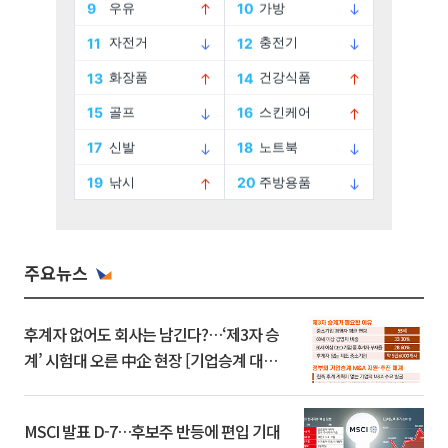
주요뉴스
후계자 없어도 회사는 남긴다?…‘제3자 승
계’ 시험대 오른 中企 현장 [기업승계 대전
환]
MSCI 발표 D-7…후보주 반등에 편입 기대