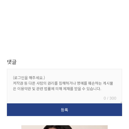
댓글
0 / 300