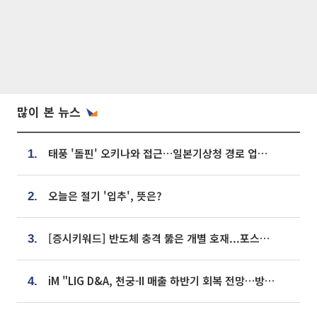
많이 본 뉴스
태풍 '돌핀' 오키나와 접근…일본기상청 경로 업데이트
1.
오늘은 절기 '입추', 뜻은?
2.
[증시키워드] 반도체 충격 뚫은 개별 호재...포스코퓨처엠·에코프로·한화솔루션 '눈길'
3.
iM "LIG D&A, 천궁-II 매출 하반기 회복 전망…방산 톱픽 유지"
4.