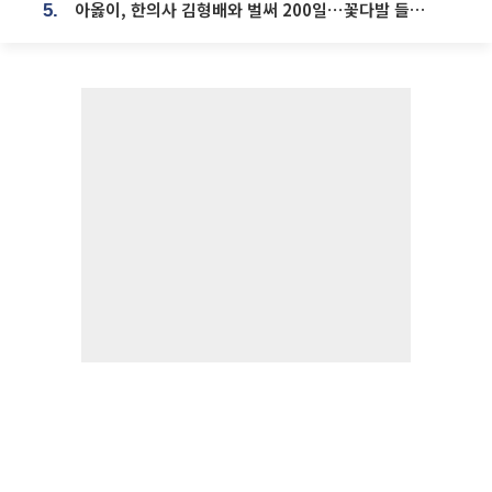
아옳이, 한의사 김형배와 벌써 200일⋯꽃다발 들고 "프러포즈 아냐"
5.