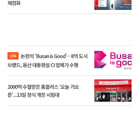
재점화
논란의 'Busan is Good'…8억 도시
단독
브랜드, 용산 대통령실 CI 업체가 수행
2000억 수혈받은 홈플러스 ‘오늘 가오
픈’...13일 정식 개장 시험대